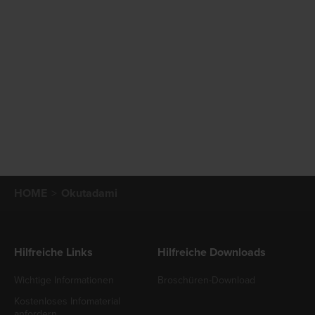
HOME
Okutadami
Hilfreiche Links
Hilfreiche Downloads
Wichtige Informationen
Broschüren-Download
Kostenloses Infomaterial
anfordern