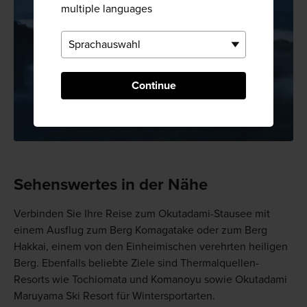
multiple languages
Continue
Sehenswertes in der Nähe
Verbinden Sie Ihre Reise zum Okutadami-Stausee mit
einem Ausflug zum Berg Komagatake oder zum Berg
Hakkai, einem von den Einheimischen verehrten heiligen
Berg. Ebenfalls beliebte Ziele sind Thermalquellen-
Resorts wie Tochiomata und Komanoyu sowie Okutadami
Maruyama Ski Resort für Wintersportarten.