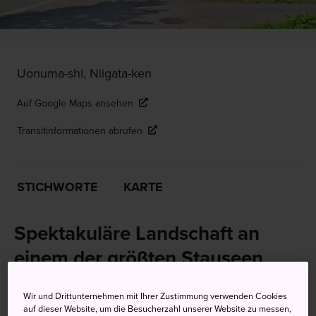
Uonuma-shi, Niigata-ken
Auf Google Maps ansehen
Transitinformationen abrufen
STICHWORTE
KARTE
Spektakuläre Landschaft an
einem der größten Stauseen
Japans
Wir und Drittunternehmen mit Ihrer Zustimmung verwenden Cookies
auf dieser Website, um die Besucherzahl unserer Website zu messen,
Am Okutadami-See befindet sich das größte