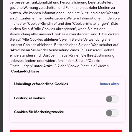
verbesserte Funktionalität und Personalisierung bereitzustellen,
Wasserkraftwerk in Japan. Der Stausee enthält 600
gezielte Werbung zu schalten und Funktionen sozialer Medien zu
Millionen Tonnen Wasser. Er trägt auch die Namen Ginzan
nutzen. Wir können Informationen über Ihre Nutzung dieser Website
an Drittunternehmen weitergeben. Weitere Informationen finden Sie
oder Silbersee, da auf seinem Grund eine ehemalige
in unserer "Cookie-Richtlinie" und den "Cookie-Einstellungen". Bitte
Silbermine und ein Dorf aus dem 18. Jahrhundert liegen.
klicken Sie auf "Alle Cookies akzeptieren", wenn Sie mit der
Verwendung aller unserer Cookies einverstanden sind. Bitte klicken
Sie auf "Alle Cookies ablehnen", wenn Sie die Verwendung aller
unserer Cookies ablehnen. Bitte schieben Sie den Wahlschalter auf
"Aktiv", wenn Sie mit der Verwendung eines Teils unserer Cookies
einverstanden sind. Darüber hinaus können Sie Ihre Zustimmung
jederzeit ändern oder widerrufen, indem Sie auf "Cookie-
Einstellungen" unter Artikel 3.2 der "Cookie-Richtlinie" klicken.
Cookie-Richtlinie
Unbedingt erforderliche Cookies
Immer aktiv
Leistungs-Cookies
Cookies für Marketingzwecke