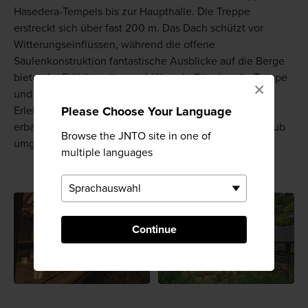
Hasedera-Tempels bis zur Haupthalle. Die Treppe
erstreckt sich über fast 200 m. Das Dach schützt vor
Witterungseinflüssen, während die offene
Säulenkonstruktion fantastische Ausblicke auf die Berge
bietet. Im Frühling säumen blühende Päonien die Treppe
×
und machen den Aufstieg zu einem zauberhaften
Please Choose Your Language
Erlebnis. Im Herbst ist der Ausblick gleichermaßen
erbaulich, wenn die Treppe von rotgoldenem Herbstlaub
Browse the JNTO site in one of
umgeben ist.
multiple languages
Continue