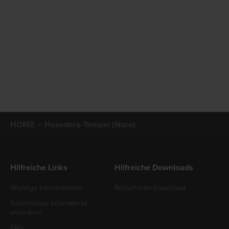
HOME
Hasedera-Tempel (Nara)
Hilfreiche Links
Hilfreiche Downloads
Wichtige Informationen
Broschüren-Download
Kostenloses Infomaterial
anfordern
FAQ