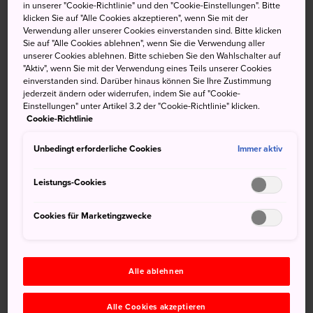
in unserer "Cookie-Richtlinie" und den "Cookie-Einstellungen". Bitte
an der Bergflanke, wobei sich die Haupthalle auf dem
klicken Sie auf "Alle Cookies akzeptieren", wenn Sie mit der
Gipfel erhebt.
Verwendung aller unserer Cookies einverstanden sind. Bitte klicken
Sie auf "Alle Cookies ablehnen", wenn Sie die Verwendung aller
Anfahrt
unserer Cookies ablehnen. Bitte schieben Sie den Wahlschalter auf
"Aktiv", wenn Sie mit der Verwendung eines Teils unserer Cookies
einverstanden sind. Darüber hinaus können Sie Ihre Zustimmung
Der Hasedera-Tempel ist 15 Minuten zu Fuß vom Bahnhof
jederzeit ändern oder widerrufen, indem Sie auf "Cookie-
Kintetsu Hasedera entfernt.
Einstellungen" unter Artikel 3.2 der "Cookie-Richtlinie" klicken.
Cookie-Richtlinie
Der Ursprung der Zwillingstempel
Unbedingt erforderliche Cookies
Immer aktiv
Dieser Tempel wurde 686 gegründet, als der Buddhismus
Leistungs-Cookies
Japan erreichte. Er beherbergt eine Kupfertafel, auf der
für die Genesung des Kaisers gebetet wird.
Cookies für Marketingzwecke
Alle ablehnen
Alle Cookies akzeptieren