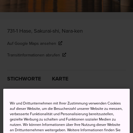
731-1 Hase, Sakurai-shi, Nara-ken
Auf Google Maps ansehen
Transitinformationen abrufen
STICHWORTE
KARTE
Schulungsgelände für Mönche
Wir und Drittunternehmen mit Ihrer Zustimmung verwenden Cookies
auf dem Gipfel
auf dieser Website, um die Besucherzahl unserer Website zu messen,
verbesserte Funktionalität und Personalisierung bereitzustellen,
gezielte Werbung zu schalten und Funktionen sozialer Medien zu
Der Hasedera-Tempel ist eine ausgedehnte Anlage in der
nutzen. Wir können Informationen über Ihre Nutzung dieser Website
Stadt Sakurai gelegen. Die Tempelgebäude befinden sich
an Drittunternehmen weitergeben. Weitere Informationen finden Sie