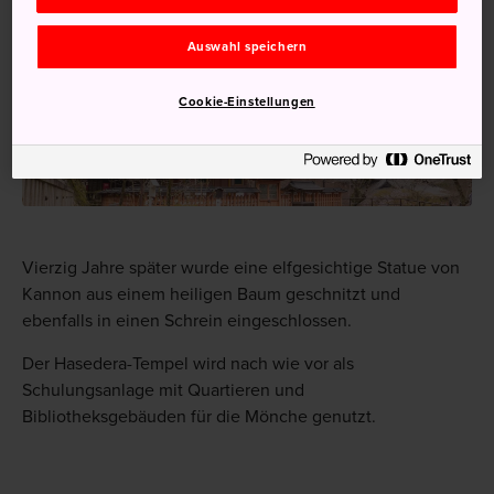
Auswahl speichern
Cookie-Einstellungen
Vierzig Jahre später wurde eine elfgesichtige Statue von
Kannon aus einem heiligen Baum geschnitzt und
ebenfalls in einen Schrein eingeschlossen.
Der Hasedera-Tempel wird nach wie vor als
Schulungsanlage mit Quartieren und
Bibliotheksgebäuden für die Mönche genutzt.