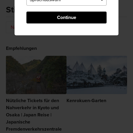
Stichworte
Continue
Natur
Park
Empfehlungen
Nützliche Tickets für den
Kenrokuen-Garten
Nahverkehr in Kyoto und
Osaka | Japan Reise |
Japanische
Fremdenverkehrszentrale