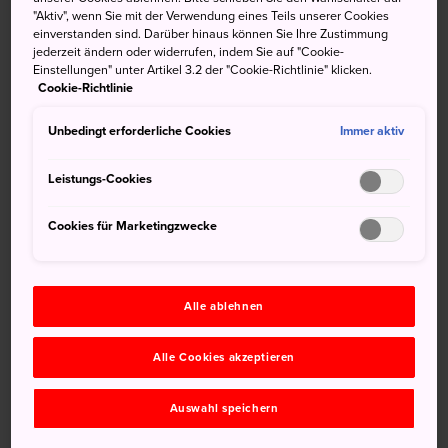
"Aktiv", wenn Sie mit der Verwendung eines Teils unserer Cookies
Lust auf eine Joggingrunde? Marathon- und Freizeitläufer
einverstanden sind. Darüber hinaus können Sie Ihre Zustimmung
können rund um den Nagai-Park eine ausgedehnte Runde
jederzeit ändern oder widerrufen, indem Sie auf "Cookie-
Einstellungen" unter Artikel 3.2 der "Cookie-Richtlinie" klicken.
laufen. Währenddessen treffen sich Sportbegeisterte auf
Cookie-Richtlinie
mehreren Spielfeldern und in mehreren Stadien für
professionelle, semiprofessionelle und
Unbedingt erforderliche Cookies
Immer aktiv
Amateursportarten. Jedes Wochenende finden mehrere
Wettkämpfe und Spiele statt.
Leistungs-Cookies
Wenn es Ihnen nicht darum geht, Ihren Puls zu
Cookies für Marketingzwecke
beschleunigen, machen Sie doch einen geruhsamen
Spaziergang im umfriedeten Botanischen Garten. Dort
können Sie eine sorgfältig gepflegte Auswahl von
Pflanzen rund um einen idyllischen See bewundern.
Alle ablehnen
Alle Cookies akzeptieren
Nicht verpassen
Auswahl speichern