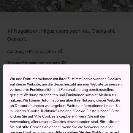
1-1 Nagaikoen, Higashisumiyoshi-ku, Osaka-shi,
Osaka-fu
Auf Google Maps ansehen
Transitinformationen abrufen
Wir und Drittunternehmen mit Ihrer Zustimmung verwenden Cookies
auf dieser Website, um die Besucherzahl unserer Website zu messen,
STICHWORTE
KARTE
verbesserte Funktionalität und Personalisierung bereitzustellen,
gezielte Werbung zu schalten und Funktionen sozialer Medien zu
nutzen. Wir können Informationen über Ihre Nutzung dieser Website
Sport, Muße und ein hübscher
an Drittunternehmen weitergeben. Weitere Informationen finden Sie
in unserer "Cookie-Richtlinie" und den "Cookie-Einstellungen". Bitte
botanischer Garten im Süden
klicken Sie auf "Alle Cookies akzeptieren", wenn Sie mit der
Verwendung aller unserer Cookies einverstanden sind. Bitte klicken
Osakas
Sie auf "Alle Cookies ablehnen", wenn Sie die Verwendung aller
unserer Cookies ablehnen. Bitte schieben Sie den Wahlschalter auf