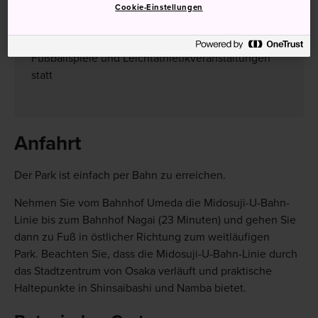
Besuchen Sie den wunderschönen Botanischen
Cookie-Einstellungen
Garten im Park
An den Wochenenden finden regelmäßig
Fußballspiele und Leichtathletikveranstaltungen
statt
Anfahrt
Der Park ist einfach per Bahn zu erreichen.
Nehmen Sie vom Bahnhof Umeda die Midosuji-U-Bahn-
Linie bis zum Bahnhof Nagai (23 Minuten) und gehen Sie
dann zu Fuß in östlicher Richtung zum weitläufigen
Park. Beachten Sie, dass die Midosuji-U-Bahn-Linie durch
das Stadtzentrum von Osaka verläuft und praktische
Haltepunkte in Shinsaibashi und Namba bietet.