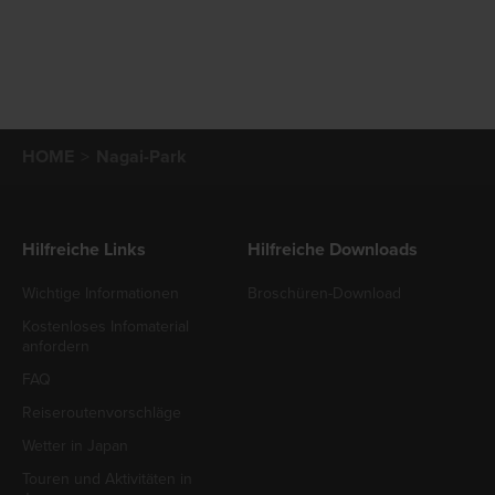
HOME
Nagai-Park
Hilfreiche Links
Hilfreiche Downloads
Wichtige Informationen
Broschüren-Download
Kostenloses Infomaterial
anfordern
FAQ
Reiseroutenvorschläge
Wetter in Japan
Touren und Aktivitäten in