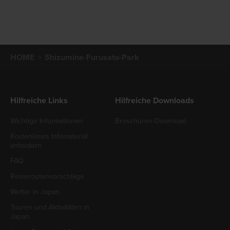
HOME
Shizumine-Furusato-Park
Hilfreiche Links
Hilfreiche Downloads
Wichtige Informationen
Broschüren-Download
Kostenloses Infomaterial
anfordern
FAQ
Reiseroutenvorschläge
Wetter in Japan
Touren und Aktivitäten in
Japan