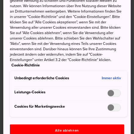
gezielte Werbung zu schalten und Funktionen sozialer Medien zu
nutzen. Wir können Informationen über Ihre Nutzung dieser Website
Orten, um die Kirschblüte im späten Frühjahr zu erleben.
an Drittunternehmen weitergeben. Weitere Informationen finden Sie
Er wird als einer der 100 schönsten Plätze Japans geführt
in unserer "Cookie-Richtlinie" und den "Cookie-Einstellungen". Bitte
und ist besonders bekannt für seine Yaezakura oder
klicken Sie auf "Alle Cookies akzeptieren", wenn Sie mit der
Verwendung aller unserer Cookies einverstanden sind. Bitte klicken
doppelblütigen Kirschbäume.
Sie auf "Alle Cookies ablehnen", wenn Sie die Verwendung aller
unserer Cookies ablehnen. Bitte schieben Sie den Wahlschalter auf
Kurzinfo
"Aktiv", wenn Sie mit der Verwendung eines Teils unserer Cookies
einverstanden sind. Darüber hinaus können Sie Ihre Zustimmung
jederzeit ändern oder widerrufen, indem Sie auf "Cookie-
Einstellungen" unter Artikel 3.2 der "Cookie-Richtlinie" klicken.
Über 2.000 doppelt blühende „Yaezakura“-Kirschbäume
Cookie-Richtlinie
Beleuchtungen im Park während des Yaezakura-Festes
Unbedingt erforderliche Cookies
Immer aktiv
Leistungs-Cookies
Anfahrt
Cookies für Marketingzwecke
Sie erreichen den Park vom Bahnhof Shizu aus problemlos
zu Fuß.
Der Shizumine-Furusato-Park ist 25 Gehminuten vom
Alle ablehnen