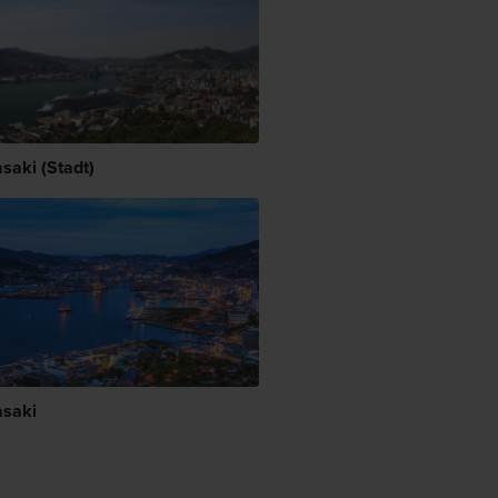
saki (Stadt)
saki