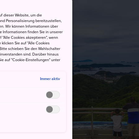
f dieser Website, um die
nd Personalisierung bereitzustellen,
en. Wir können Informationen über
 Informationen finden Sie in unserer
uf "Alle Cookies akzeptieren", wenn
 klicken Sie auf "Alle Cookies
Bitte schieben Sie den Wahlschalter
einverstanden sind. Darüber hinaus
ie auf "Cookie-Einstellungen" unter
Immer aktiv