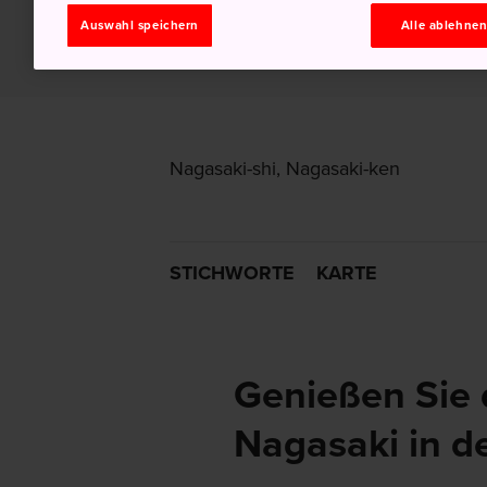
Auswahl speichern
Alle ablehne
Nagasaki-shi, Nagasaki-ken
STICHWORTE
KARTE
Genießen Sie 
Nagasaki in 