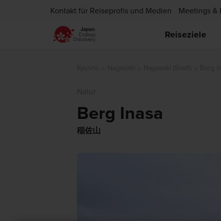
Kontakt für Reiseprofis und Medien
Meetings & 
Reiseziele
Kyushu
Nagasaki
Nagasaki (Stadt)
Berg I
Natur
Berg Inasa
稲佐山