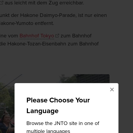
aus leicht mit dem Zug erreichbar.
punkt der Hakone Daimyo-Parade, ist nur einen
akone-Yumoto entfernt.
Line vom
Bahnhof Tokyo
zum Bahnhof
n die Hakone-Tozan-Eisenbahn zum Bahnhof
×
Please Choose Your
Language
Browse the JNTO site in one of
multiple languages