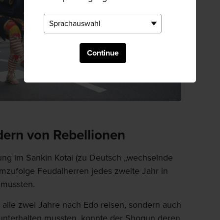
Continue
dern von Rebellionen
ung im Sankin Kotai (zu Deutsch „wechselnde
emzufolge Feudalherren jedes zweite Jahr in
 mussten.
 alle zwei Jahre nach Edo reisen, sondern auch
unterhalten mussten, konnte der Shogun deren