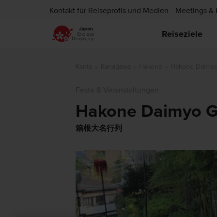
Kontakt für Reiseprofis und Medien
Meetings & 
Reiseziele
Kanto
Kanagawa
Hakone
Hakone Daimyo
Feste & Veranstaltungen
Hakone Daimyo G
箱根大名行列