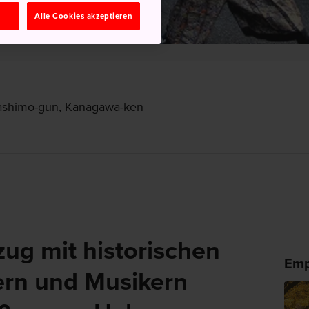
n
Alle Cookies akzeptieren
ashimo-gun, Kanagawa-ken
ug mit historischen
Emp
ern und Musikern