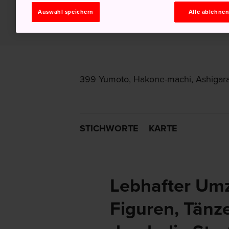
Auswahl speichern
Alle ablehne
399 Yumoto, Hakone-machi, Ashigar
STICHWORTE
KARTE
Lebhafter Umz
Figuren, Tänz