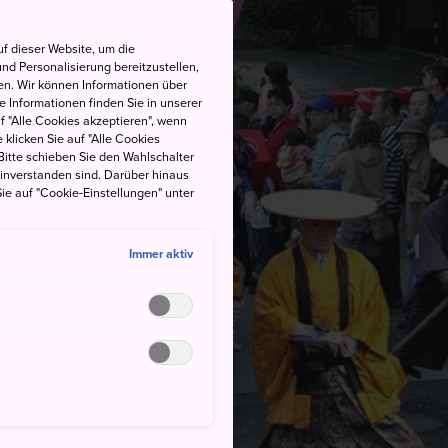
f dieser Website, um die
nd Personalisierung bereitzustellen,
en. Wir können Informationen über
 Informationen finden Sie in unserer
uf "Alle Cookies akzeptieren", wenn
 klicken Sie auf "Alle Cookies
Bitte schieben Sie den Wahlschalter
einverstanden sind. Darüber hinaus
ie auf "Cookie-Einstellungen" unter
Immer aktiv