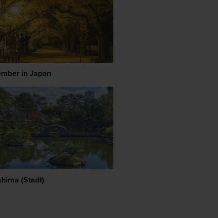
mber in Japan
shima (Stadt)