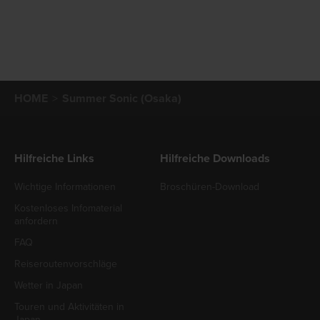
HOME
Summer Sonic (Osaka)
Hilfreiche Links
Hilfreiche Downloads
Wichtige Informationen
Broschüren-Download
Kostenloses Infomaterial
anfordern
FAQ
Reiseroutenvorschläge
Wetter in Japan
Touren und Aktivitäten in
Japan