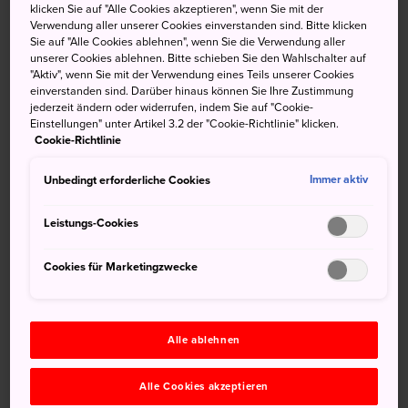
aus dem Westen
klicken Sie auf "Alle Cookies akzeptieren", wenn Sie mit der
Verwendung aller unserer Cookies einverstanden sind. Bitte klicken
Sie auf "Alle Cookies ablehnen", wenn Sie die Verwendung aller
Beim Summer Sonic-Festival in Osaka werden die Besten
unserer Cookies ablehnen. Bitte schieben Sie den Wahlschalter auf
"Aktiv", wenn Sie mit der Verwendung eines Teils unserer Cookies
aus beiden Welten kuratiert: die besten Rock-, Pop- und
einverstanden sind. Darüber hinaus können Sie Ihre Zustimmung
EDM-Künstler aus Japan und aus der ganzen Welt. In der
jederzeit ändern oder widerrufen, indem Sie auf "Cookie-
Vergangenheit sind bei diesem jährlich im August
Einstellungen" unter Artikel 3.2 der "Cookie-Richtlinie" klicken.
Cookie-Richtlinie
stattfindenden Festival berühmte Gruppen wie
Radiohead, Foo Fighters und Red Hot Chili Peppers
Unbedingt erforderliche Cookies
Immer aktiv
aufgetreten, sodass das Summer Sonic-Festival von Osaka
zu einem Muss für alle Fans der Popmusik geworden ist.
Leistungs-Cookies
Für mehr Informationen besuchen Sie die
Veranstaltungswebsite
https://summersonic.com/
.
Cookies für Marketingzwecke
Alle ablehnen
Nicht verpassen
Alle Cookies akzeptieren
Erleben Sie aus der ersten Reihe einige der