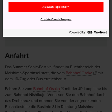
weltberühmtesten Künstler und Musiker
Auswahl speichern
Entdecken Sie neue Bands auf kleinen und
großen Bühnen
Cookie-Einstellungen
Erleben Sie Liveauftritte der besten Künstler der
Welt
Anfahrt
Das Summer Sonic-Festival findet im Buchtbereich der
Maishima-Sportinsel statt, die vom
Bahnhof Osaka
mit
dem JR-Zug oder Bus erreichbar ist.
Fahren Sie vom
Bahnhof Osaka
mit der JR Loop Line bis
zum Bahnhof Nishikujo. Verlassen Sie den Bahnhof durch
das Drehkreuz und nehmen Sie von der angrenzenden
Bushaltestelle die Buslinie 81 in Richtung Maishima-