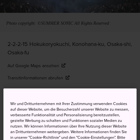
Photo copyright: ©SUMMER SONIC All Rights Reserved
2-2-2-15 Hokukoryokuchi, Konohana-ku, Osaka-shi,
Osaka-fu
Auf Google Maps ansehen
Transitinformationen abrufen
STICHWORTE
KARTE
Wir und Drittunternehmen mit Ihrer Zustimmung verwenden Cookies
auf dieser Website, um die Besucherzahl unserer Website zu messen,
verbesserte Funktionalität und Personalisierung bereitzustellen,
Pop und Rock aus Asien treffen
gezielte Werbung zu schalten und Funktionen sozialer Medien zu
nutzen. Wir können Informationen über Ihre Nutzung dieser Website
bei Uferspektakel auf Kollegen
an Drittunternehmen weitergeben. Weitere Informationen finden Sie
in unserer "Cookie-Richtlinie" und den "Cookie-Einstellungen". Bitte