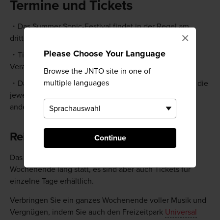
Termine und Tickets
Das Summer Sonic-Festival findet in der Regel am
×
dritten Augustwochenende statt.
Please Choose Your Language
Tickets können im Ausland über die offizielle
Veranstaltungs-Website gebucht werden.
Browse the JNTO site in one of
multiple languages
Das Festival findet gleichzeitig in Tokyo statt, wobei die
jeweiligen Line-Ups am zweiten Tag jeweils an dem
anderen Veranstaltungsort auftreten.
Reiseplanung
Continue
Das Summer Sonic-Festival findet ein ganzes
Wochenende lang statt, es sind aber auch Tickets für
einzelne Tage erhältlich.
Verbringen Sie ein ganzes Wochenende voller Musik und
Vergnügen, indem Sie auch den Freizeitpark
Universal