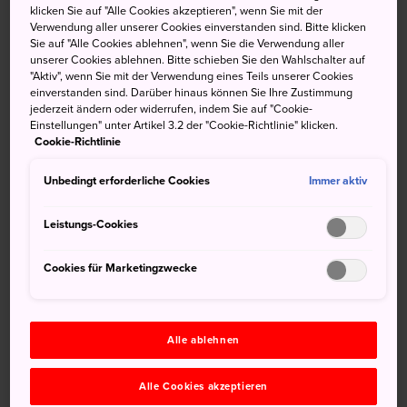
klicken Sie auf "Alle Cookies akzeptieren", wenn Sie mit der
Untermalung durch Geschichten und Musik verzaubern
Verwendung aller unserer Cookies einverstanden sind. Bitte klicken
und genießen Sie Ende August in der Region Daisen
Sie auf "Alle Cookies ablehnen", wenn Sie die Verwendung aller
unserer Cookies ablehnen. Bitte schieben Sie den Wahlschalter auf
diese faszinierende Show aus Licht und Musik in einem
"Aktiv", wenn Sie mit der Verwendung eines Teils unserer Cookies
wundervollen Festrahmen. Die Feuerwerker konkurrieren
einverstanden sind. Darüber hinaus können Sie Ihre Zustimmung
um den Preis des Premierministers.
jederzeit ändern oder widerrufen, indem Sie auf "Cookie-
Einstellungen" unter Artikel 3.2 der "Cookie-Richtlinie" klicken.
Und das Beste ist: Die Show ist kostenlos.
Cookie-Richtlinie
Unbedingt erforderliche Cookies
Immer aktiv
Nicht verpassen
Leistungs-Cookies
Cookies für Marketingzwecke
Ihre eigene Abstimmungskarte auf dem
Wettbewerb erhalten
Beobachten wie die heutigen Feuerwerksprofis
Alle ablehnen
ihre Show perfekt auf die Musik abstimmen
Alle Cookies akzeptieren