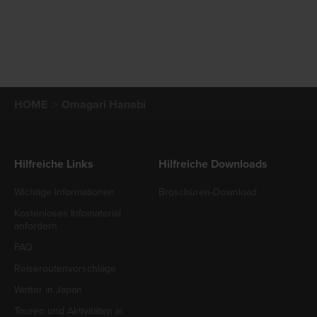
HOME
Omagari Hanabi
Hilfreiche Links
Hilfreiche Downloads
Wichtige Informationen
Broschüren-Download
Kostenloses Infomaterial
anfordern
FAQ
Reiseroutenvorschläge
Wetter in Japan
Touren und Aktivitäten in