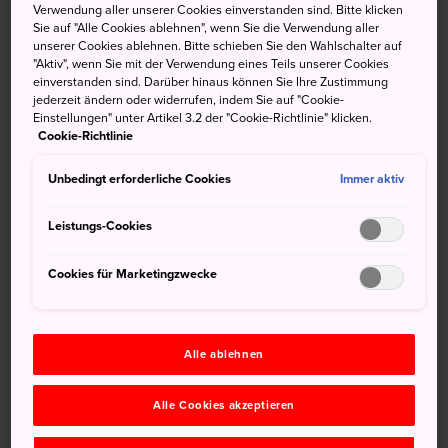
Verwendung aller unserer Cookies einverstanden sind. Bitte klicken
ehemaliges Samurai-Viertel erhalten. Vier Samurai-Häuser
Sie auf "Alle Cookies ablehnen", wenn Sie die Verwendung aller
und ein Haus eines Kaufmanns sind für die Öffentlichkeit
unserer Cookies ablehnen. Bitte schieben Sie den Wahlschalter auf
"Aktiv", wenn Sie mit der Verwendung eines Teils unserer Cookies
zugänglich.
einverstanden sind. Darüber hinaus können Sie Ihre Zustimmung
jederzeit ändern oder widerrufen, indem Sie auf "Cookie-
Anfahrt
Einstellungen" unter Artikel 3.2 der "Cookie-Richtlinie" klicken.
Cookie-Richtlinie
Das Samurai-Viertel von Hirosaki, auch bekannt als
Unbedingt erforderliche Cookies
Immer aktiv
Nakacho Buke-Yashiki, ist nur wenige Gehminuten von der
Burg Hirosaki
entfernt.
Leistungs-Cookies
Zu Fuß brauchen Sie 35 Minuten zum Samurai-Viertel,
oder Sie fahren mit dem Bus 15 Minuten bis zur Haltestelle
Cookies für Marketingzwecke
Kamenokomon-mae, der nördlich vom Hirosaki Park vom
Hirosaki Bahnhof liegt.
Alle ablehnen
Alle Cookies akzeptieren