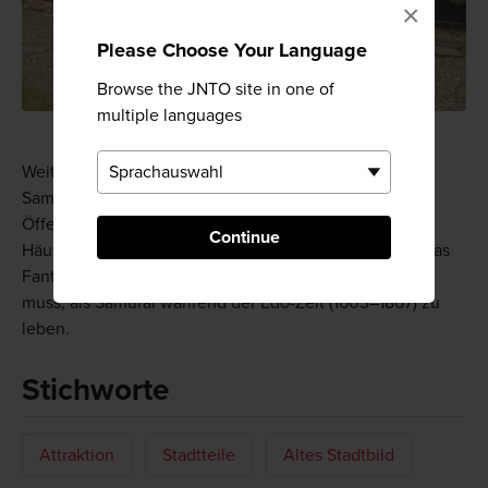
×
Please Choose Your Language
Browse the JNTO site in one of
multiple languages
Weitere ehemalige Samurai-Residenzen finden Sie im
Samurai-Viertel von Hirosaki. Diese sind leider für die
Öffentlichkeit nicht zugänglich. Wenn Sie an diesen
Continue
Häusern vorbeigehen, werden Sie sich jedoch mit etwas
Fantasie gut vorstellen können, wie es gewesen sein
muss, als Samurai während der Edo-Zeit (1603–1867) zu
leben.
Stichworte
Attraktion
Stadtteile
Altes Stadtbild