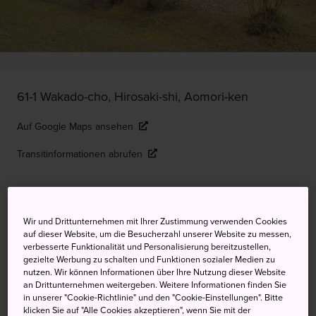
61-1 Wakado-cho, Hirosaki-shi, Aomori-ken
Auf Google Maps ansehen
Transitinformationen abrufen
STICHWORTE
KARTE
Wir und Drittunternehmen mit Ihrer Zustimmung verwenden Cookies
auf dieser Website, um die Besucherzahl unserer Website zu messen,
verbesserte Funktionalität und Personalisierung bereitzustellen,
Ein Blick auf das Leben eines
gezielte Werbung zu schalten und Funktionen sozialer Medien zu
nutzen. Wir können Informationen über Ihre Nutzung dieser Website
Samurai
an Drittunternehmen weitergeben. Weitere Informationen finden Sie
in unserer "Cookie-Richtlinie" und den "Cookie-Einstellungen". Bitte
klicken Sie auf "Alle Cookies akzeptieren", wenn Sie mit der
Ein kleiner Teil der alten Burgstadt
Hirosaki
ist als