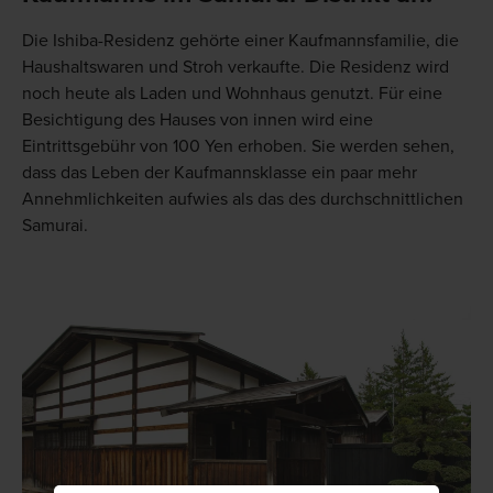
Die Ishiba-Residenz gehörte einer Kaufmannsfamilie, die
Haushaltswaren und Stroh verkaufte. Die Residenz wird
noch heute als Laden und Wohnhaus genutzt. Für eine
Besichtigung des Hauses von innen wird eine
Eintrittsgebühr von 100 Yen erhoben. Sie werden sehen,
dass das Leben der Kaufmannsklasse ein paar mehr
Annehmlichkeiten aufwies als das des durchschnittlichen
Samurai.