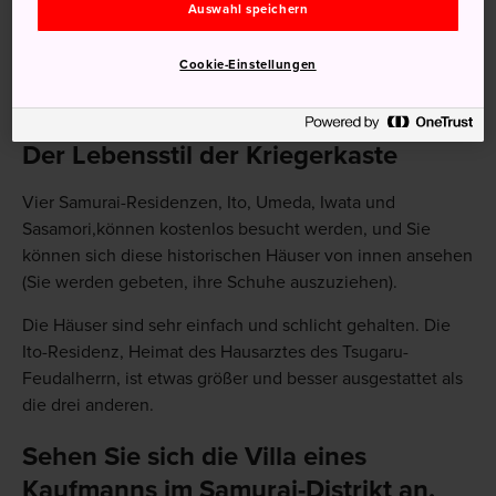
Auswahl speichern
Cookie-Einstellungen
Der Lebensstil der Kriegerkaste
Vier Samurai-Residenzen, Ito, Umeda, Iwata und
Sasamori,können kostenlos besucht werden, und Sie
können sich diese historischen Häuser von innen ansehen
(Sie werden gebeten, ihre Schuhe auszuziehen).
Die Häuser sind sehr einfach und schlicht gehalten. Die
Ito-Residenz, Heimat des Hausarztes des Tsugaru-
Feudalherrn, ist etwas größer und besser ausgestattet als
die drei anderen.
Sehen Sie sich die Villa eines
Kaufmanns im Samurai-Distrikt an.