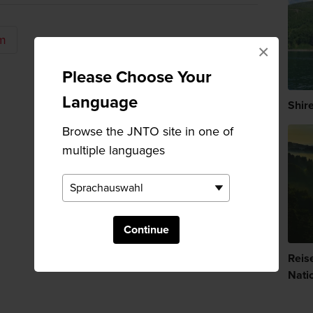
m
×
Please Choose Your
Language
Shir
Browse the JNTO site in one of
multiple languages
Continue
Reise
Nati