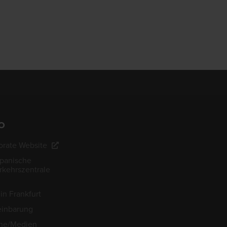
O
rate Website
apanische
kehrszentrale
in Frankfurt
einbarung
he/Medien