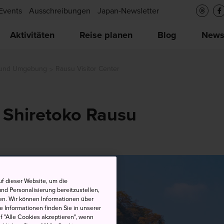
Events
Ausschreibungen
Japan-Newsletter
Aktivitäten
Reise planen
Blog
New
, und Umgebung
Rausu Visitor Center
Shiretoko Rausu
f dieser Website, um die
nd Personalisierung bereitzustellen,
en. Wir können Informationen über
 Informationen finden Sie in unserer
uf "Alle Cookies akzeptieren", wenn