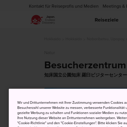
Kontakt für Reiseprofis und Medien
Meetings & 
Reiseziele
Hokkaido
Hokkaido
Noboribetsu, Upopoy
Natur
Besucherzentrum 
知床国立公園知床 羅臼ビジターセンター
Wir und Drittunternehmen mit Ihrer Zustimmung verwenden Cookies au
Besucherzahl unserer Website zu messen, verbesserte Funktionalität u
gezielte Werbung zu schalten und Funktionen sozialer Medien zu nutz
Ihre Nutzung dieser Website an Drittunternehmen weitergeben. Weitere
"Cookie-Richtlinie" und den "Cookie-Einstellungen". Bitte klicken Sie a