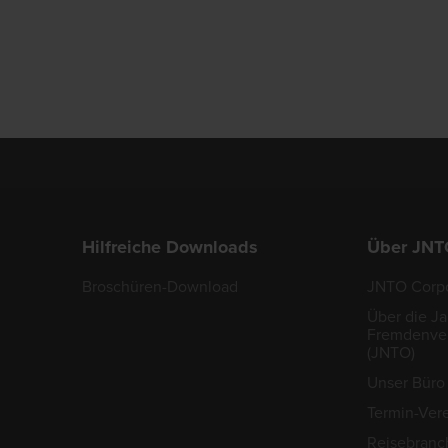
Hilfreiche Downloads
Über JNT
Broschüren-Download
JNTO Corpo
Über die J
Fremdenver
(JNTO)
Unser Büro 
Termin-Ver
Reisebranc