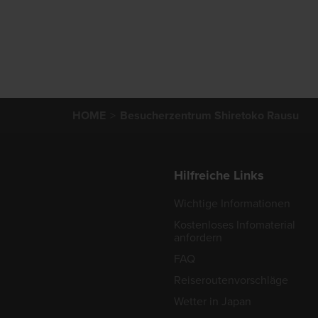
HOME
Besucherzentrum Shiretoko Rausu
Hilfreiche Links
Wichtige Informationen
Kostenloses Infomaterial
anfordern
FAQ
Reiseroutenvorschläge
Wetter in Japan