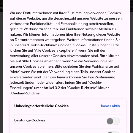
Wir und Drittunternehmen mit Ihrer Zustimmung verwenden Cookies
auf dieser Website, um die Besucherzahl unserer Website zu messen,
verbesserte Funktionalität und Personalisierung bereitzustellen,
gezielte Werbung zu schalten und Funktionen sozialer Medien zu
1843 Tade, Yoshinogari-cho, Kanzaki-gun, Saga-ken
nutzen. Wir können Informationen über Ihre Nutzung dieser Website
an Drittunternehmen weitergeben. Weitere Informationen finden Sie
Auf Google Maps ansehen
in unserer "Cookie-Richtlinie" und den "Cookie-Einstellungen". Bitte
klicken Sie auf "Alle Cookies akzeptieren", wenn Sie mit der
Transitinformationen abrufen
Verwendung aller unserer Cookies einverstanden sind. Bitte klicken
Sie auf "Alle Cookies ablehnen", wenn Sie die Verwendung aller
unserer Cookies ablehnen. Bitte schieben Sie den Wahlschalter auf
"Aktiv", wenn Sie mit der Verwendung eines Teils unserer Cookies
einverstanden sind. Darüber hinaus können Sie Ihre Zustimmung
STICHWORTE
KARTE
jederzeit ändern oder widerrufen, indem Sie auf "Cookie-
Einstellungen" unter Artikel 3.2 der "Cookie-Richtlinie" klicken.
Cookie-Richtlinie
Stichworte
Unbedingt erforderliche Cookies
Immer aktiv
Leistungs-Cookies
Geschichte
Historische Stätte