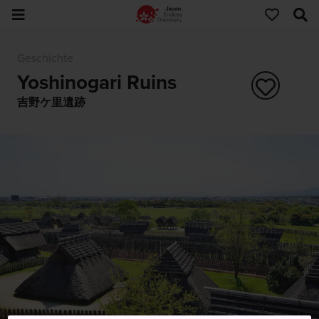
Geschichte
Yoshinogari Ruins
吉野ケ里遺跡