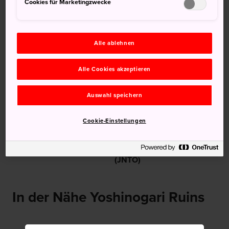
Cookies für Marketingzwecke
Empfehlungen
Alle ablehnen
Alle Cookies akzeptieren
Auswahl speichern
Kyushu
Reiserouten in Japan
Cookie-Einstellungen
(Vorschläge & Routen) |
Japan Reise | Japanische
Fremdenverkehrszentrale
(JNTO)
In der Nähe Yoshinogari Ruins