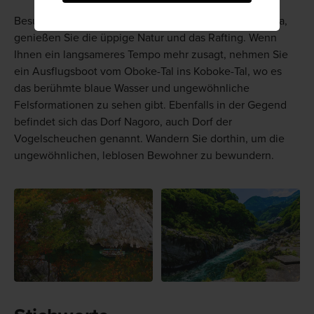
Besuchen Sie die nahe gelegenen Täler von Tokushima,
genießen Sie die üppige Natur und das Rafting. Wenn
Ihnen ein langsameres Tempo mehr zusagt, nehmen Sie
ein Ausflugsboot vom Oboke-Tal ins Koboke-Tal, wo es
das berühmte blaue Wasser und ungewöhnliche
Felsformationen zu sehen gibt. Ebenfalls in der Gegend
befindet sich das Dorf Nagoro, auch Dorf der
Vogelscheuchen genannt. Wandern Sie dorthin, um die
ungewöhnlichen, leblosen Bewohner zu bewundern.