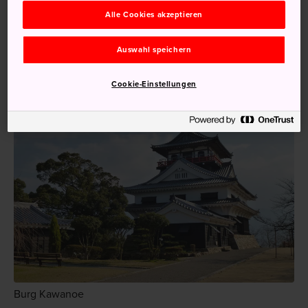
vom Bahnhof Matsuyama zum Bahnhof Kawanoe
Alle Cookies akzeptieren
(Fahrtdauer ca. eineinhalb Stunden). Vom Bahnhof aus ist
die Burg in nur 15 Gehminuten erreichbar. Wenn Sie das
Auswahl speichern
Auto nutzen, können Sie bei Ihrem Aufenthalt auch
atemberaubende Naturschönheiten entdecken.
Cookie-Einstellungen
Burg Kawanoe