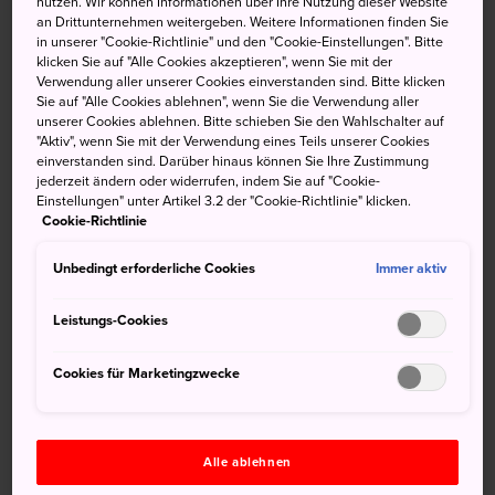
nutzen. Wir können Informationen über Ihre Nutzung dieser Website
vielfältige, faszinierende Geschichte und ihre Lage am
an Drittunternehmen weitergeben. Weitere Informationen finden Sie
Meer aus.
in unserer "Cookie-Richtlinie" und den "Cookie-Einstellungen". Bitte
klicken Sie auf "Alle Cookies akzeptieren", wenn Sie mit der
Verwendung aller unserer Cookies einverstanden sind. Bitte klicken
Kurzinfo
Sie auf "Alle Cookies ablehnen", wenn Sie die Verwendung aller
unserer Cookies ablehnen. Bitte schieben Sie den Wahlschalter auf
Vor der Burg befand sich an der gleichen Stelle ein
"Aktiv", wenn Sie mit der Verwendung eines Teils unserer Cookies
einverstanden sind. Darüber hinaus können Sie Ihre Zustimmung
buddhistischer Tempel
jederzeit ändern oder widerrufen, indem Sie auf "Cookie-
Einstellungen" unter Artikel 3.2 der "Cookie-Richtlinie" klicken.
Die ursprüngliche Burg wurde 1337 erbaut, aber nur ihre
Cookie-Richtlinie
Steinmauern sind erhalten geblieben
Aufgrund ihrer zentralen Lage wurde die Burg häufig
Unbedingt erforderliche Cookies
Immer aktiv
angegriffen
Leistungs-Cookies
Anfahrt
Cookies für Marketingzwecke
Sie können die Burg mit dem Zug und dann zu Fuß oder
mit dem Auto erreichen.
Alle ablehnen
Nehmen Sie den Schnellzug JR Shiokaze Limited Express