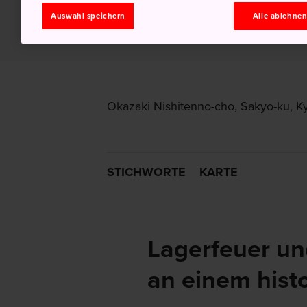
Auswahl speichern
Alle ablehne
Okazaki Nishitenno-cho, Sakyo-ku, Ky
STICHWORTE
KARTE
Lagerfeuer un
an einem hist