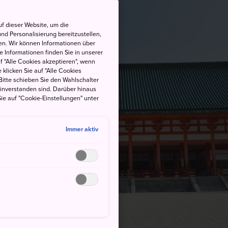
f dieser Website, um die
nd Personalisierung bereitzustellen,
en. Wir können Informationen über
 Informationen finden Sie in unserer
uf "Alle Cookies akzeptieren", wenn
 klicken Sie auf "Alle Cookies
Bitte schieben Sie den Wahlschalter
einverstanden sind. Darüber hinaus
ie auf "Cookie-Einstellungen" unter
Immer aktiv