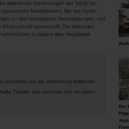
ie abendliche Vorstellungen des Takigi No,
s japanischen Musiktheaters. Bei den Kyoto-
ngen zu den beliebtesten Veranstaltungen, und
er Show schnell ausverkauft. Die lodernden
Freilichtbühne in Japans alter Hauptstadt
Asak
n erkunden, wo die Vorführung stattfindet
hafte Theater, das zwischen den No-Akten
Der 
Pilg
Japa
Frem