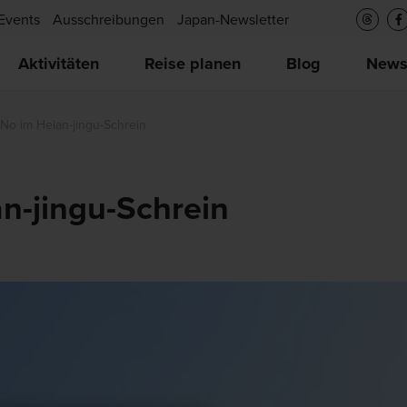
Events
Ausschreibungen
Japan-Newsletter
Aktivitäten
Reise planen
Blog
New
 No im Heian-jingu-Schrein
n-jingu-Schrein