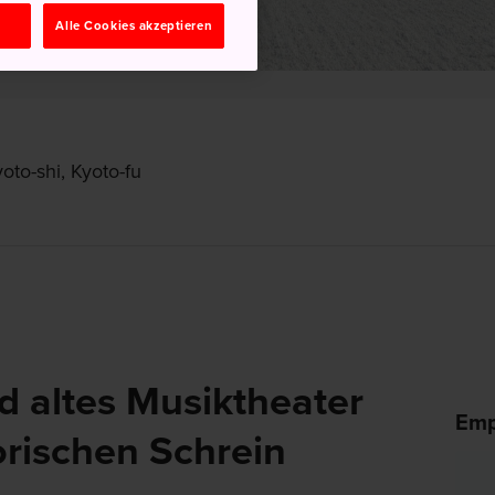
n
Alle Cookies akzeptieren
oto-shi, Kyoto-fu
d altes Musiktheater
Emp
orischen Schrein