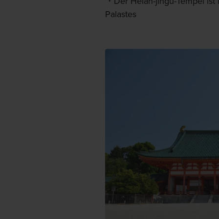
Der Heian-jingu-Tempel ist 
Palastes