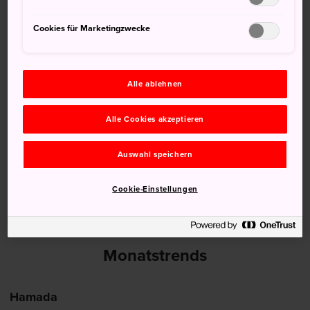
Cookies für Marketingzwecke
12 Aug (Mittwoch)
32°
22°
10%
13 Aug (Donnerstag)
32°
22°
10%
Alle ablehnen
14 Aug (Freitag)
33°
23°
30%
Alle Cookies akzeptieren
15 Aug (Samstag)
33°
24°
20%
Auswahl speichern
16 Aug (Sonntag)
33°
25°
30%
Cookie-Einstellungen
Monatstrends
Hamada