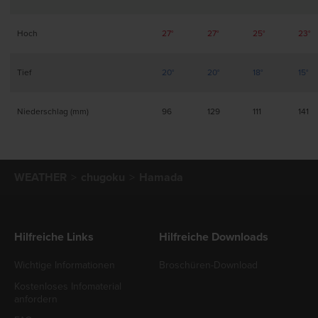
Hoch
27°
27°
25°
23°
Tief
20°
20°
18°
15°
Niederschlag (mm)
96
129
111
141
WEATHER
chugoku
Hamada
Hilfreiche Links
Hilfreiche Downloads
Wichtige Informationen
Broschüren-Download
Kostenloses Infomaterial
anfordern