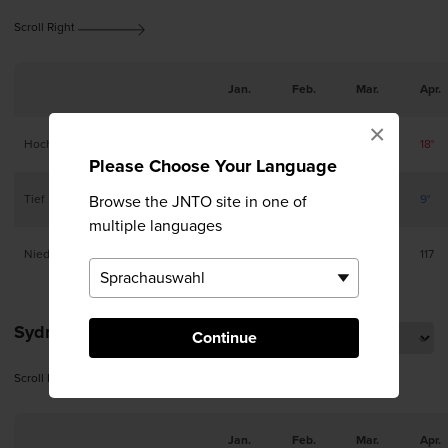
Scroll Right
Jan.
Feb.
Mar.
Apr.
×
Hoch
9°
10°
13°
18°
Please Choose Your Language
Tief
Browse the JNTO site in one of
3°
3°
4°
9°
multiple languages
Niederschlag (mm)
101
85
122
117
Sydney
Continue
Scroll Right
Jan.
Feb.
Mar.
Apr.