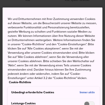
Hoch
Tief
Niederschlag
Hoch
Tief
Niederschlag
Wir und Drittunternehmen mit Ihrer Zustimmung verwenden Cookies
37°
26°
40%
35°
26°
20%
auf dieser Website, um die Besucherzahl unserer Website zu messen,
verbesserte Funktionalität und Personalisierung bereitzustellen,
gezielte Werbung zu schalten und Funktionen sozialer Medien zu
nutzen. Wir können Informationen über Ihre Nutzung dieser Website
Hoch
Tief
Niederschlag
an Drittunternehmen weitergeben. Weitere Informationen finden Sie
in unserer "Cookie-Richtlinie" und den "Cookie-Einstellungen". Bitte
klicken Sie auf "Alle Cookies akzeptieren", wenn Sie mit der
Verwendung aller unserer Cookies einverstanden sind. Bitte klicken
7 Aug (Freitag)
37°
26°
40%
Sie auf "Alle Cookies ablehnen", wenn Sie die Verwendung aller
unserer Cookies ablehnen. Bitte schieben Sie den Wahlschalter auf
"Aktiv", wenn Sie mit der Verwendung eines Teils unserer Cookies
8 Aug (Samstag)
35°
26°
20%
einverstanden sind. Darüber hinaus können Sie Ihre Zustimmung
jederzeit ändern oder widerrufen, indem Sie auf "Cookie-
Einstellungen" unter Artikel 3.2 der "Cookie-Richtlinie" klicken.
9 Aug (Sonntag)
34°
25°
20%
Cookie-Richtlinie
10 Aug (Montag)
33°
25°
20%
Unbedingt erforderliche Cookies
Immer aktiv
Leistungs-Cookies
11 Aug (Dienstag)
31°
23°
20%