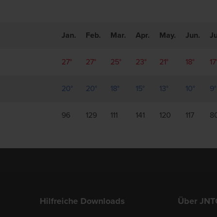
Jan.
Feb.
Mar.
Apr.
May.
Jun.
Ju
27°
27°
25°
23°
21°
18°
17
20°
20°
18°
15°
13°
10°
9°
96
129
111
141
120
117
8
Hilfreiche Downloads
Über JNT