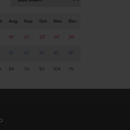
l.
Aug.
Sep.
Oct.
Nov.
Dec.
°
19°
21°
23°
24°
26°
10°
12°
14°
16°
18°
0
94
70
83
104
79
O