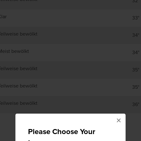
32°
Klar
33°
Teilweise bewölkt
34°
Meist bewölkt
34°
Teilweise bewölkt
35°
Teilweise bewölkt
35°
Teilweise bewölkt
36°
×
Please Choose Your