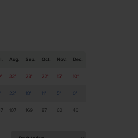
l.
Aug.
Sep.
Oct.
Nov.
Dec.
°
32°
28°
22°
15°
10°
°
22°
18°
11°
5°
0°
47
107
169
87
62
46