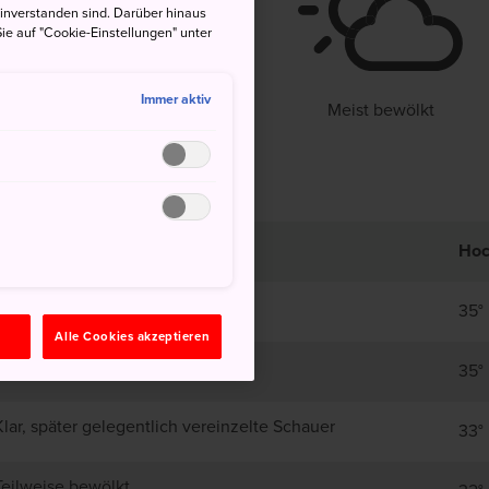
einverstanden sind. Darüber hinaus
°
24°
40%
ie auf "Cookie-Einstellungen" unter
Immer aktiv
Meist bewölkt
Ho
Klar
35°
n
Alle Cookies akzeptieren
Meist bewölkt
35°
Klar, später gelegentlich vereinzelte Schauer
33°
Teilweise bewölkt