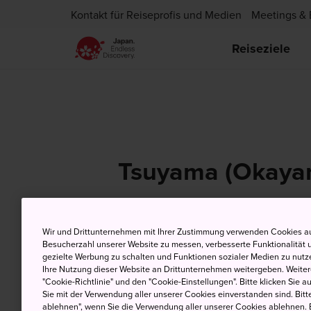
Kontakt für Reiseprofis und Medien
Meetings & 
Reiseziele
Tsuyama (Okaya
Wir und Drittunternehmen mit Ihrer Zustimmung verwenden Cookies au
7 Aug (Freitag)
H
Besucherzahl unserer Website zu messen, verbesserte Funktionalität u
gezielte Werbung zu schalten und Funktionen sozialer Medien zu nutz
Ihre Nutzung dieser Website an Drittunternehmen weitergeben. Weitere
"Cookie-Richtlinie" und den "Cookie-Einstellungen". Bitte klicken Sie a
Sie mit der Verwendung aller unserer Cookies einverstanden sind. Bitte
ablehnen", wenn Sie die Verwendung aller unserer Cookies ablehnen. 