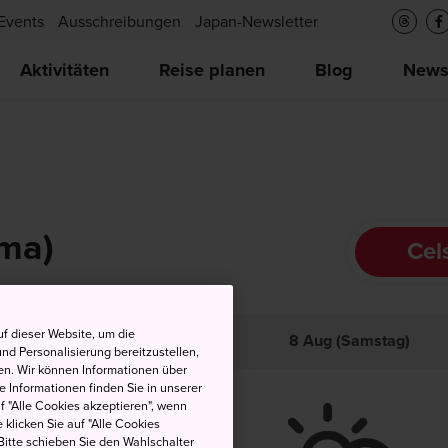
Events
Ausschreibungen
Japan-Newsletter
Aktivitäten
Reise planen
Blog
New
ma)
Cel
f dieser Website, um die
och
Tief
Niederschlag
8 Aug (Samstag)
nd Personalisierung bereitzustellen,
en. Wir können Informationen über
 Informationen finden Sie in unserer
uf "Alle Cookies akzeptieren", wenn
 klicken Sie auf "Alle Cookies
Bitte schieben Sie den Wahlschalter