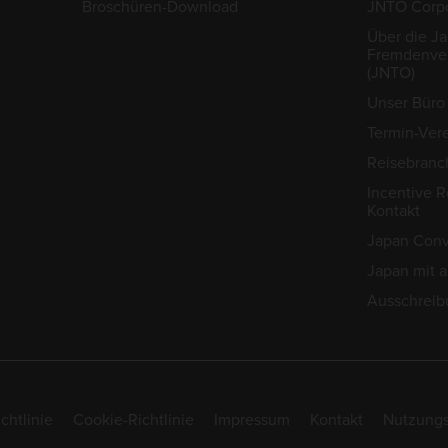
Broschüren-Download
JNTO Corpo
Über die J
Fremdenver
(JNTO)
Unser Büro 
Termin-Ver
Reisebranc
Incentive R
Kontakt
Japan Conv
Japan mit 
Ausschreib
chtlinie
Cookie-Richtlinie
Impressum
Kontakt
Nutzung