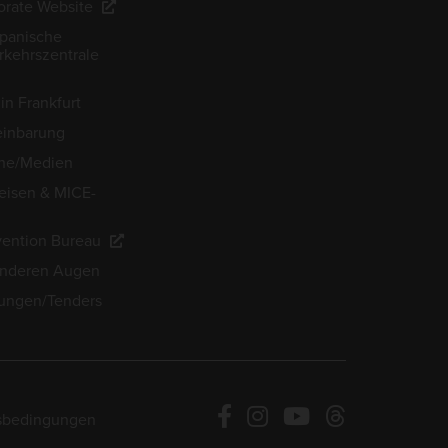
rate Website
apanische
kehrszentrale
in Frankfurt
einbarung
he/Medien
eisen & MICE-
ention Bureau
anderen Augen
ungen/Tenders
sbedingungen