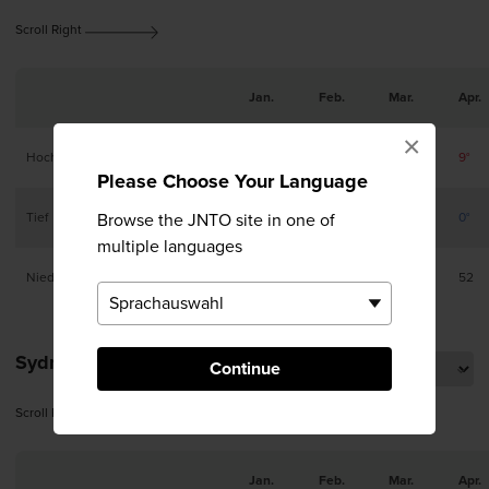
Scroll Right
Jan.
Feb.
Mar.
Apr.
×
Hoch
-2°
-3°
2°
9°
Please Choose Your Language
Tief
Browse the JNTO site in one of
-9°
-10°
-6°
0°
multiple languages
Niederschlag (mm)
55
36
44
52
Sydney
Continue
Scroll Right
Jan.
Feb.
Mar.
Apr.