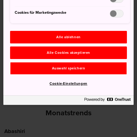
Cookies für Marketingzwecke
13 Aug (Donnerstag)
27°
20°
30%
14 Aug (Freitag)
29°
21°
20%
Alle ablehnen
15 Aug (Samstag)
28°
20°
20%
Alle Cookies akzeptieren
16 Aug (Sonntag)
28°
19°
30%
Auswahl speichern
17 Aug (Montag)
26°
20°
30%
Cookie-Einstellungen
Monatstrends
Abashiri