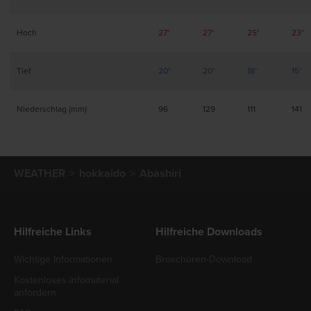
Hoch
27°
27°
25°
23°
Tief
20°
20°
18°
15°
Niederschlag (mm)
96
129
111
141
WEATHER
hokkaido
Abashiri
Hilfreiche Links
Hilfreiche Downloads
Wichtige Informationen
Broschüren-Download
Kostenloses Infomaterial
anfordern