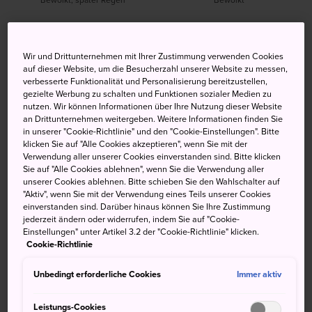
Hoch
Tief
Niederschlag
Hoch
Tief
Niederschlag
Wir und Drittunternehmen mit Ihrer Zustimmung verwenden Cookies
25°
19°
90%
21°
18°
30%
auf dieser Website, um die Besucherzahl unserer Website zu messen,
verbesserte Funktionalität und Personalisierung bereitzustellen,
gezielte Werbung zu schalten und Funktionen sozialer Medien zu
nutzen. Wir können Informationen über Ihre Nutzung dieser Website
Hoch
Tief
Niederschlag
an Drittunternehmen weitergeben. Weitere Informationen finden Sie
in unserer "Cookie-Richtlinie" und den "Cookie-Einstellungen". Bitte
klicken Sie auf "Alle Cookies akzeptieren", wenn Sie mit der
Verwendung aller unserer Cookies einverstanden sind. Bitte klicken
8 Aug (Samstag)
25°
19°
90%
Sie auf "Alle Cookies ablehnen", wenn Sie die Verwendung aller
unserer Cookies ablehnen. Bitte schieben Sie den Wahlschalter auf
"Aktiv", wenn Sie mit der Verwendung eines Teils unserer Cookies
9 Aug (Sonntag)
21°
18°
30%
einverstanden sind. Darüber hinaus können Sie Ihre Zustimmung
jederzeit ändern oder widerrufen, indem Sie auf "Cookie-
Einstellungen" unter Artikel 3.2 der "Cookie-Richtlinie" klicken.
10 Aug (Montag)
21°
17°
30%
Cookie-Richtlinie
11 Aug (Dienstag)
23°
18°
80%
Unbedingt erforderliche Cookies
Immer aktiv
Leistungs-Cookies
12 Aug (Mittwoch)
25°
20°
70%