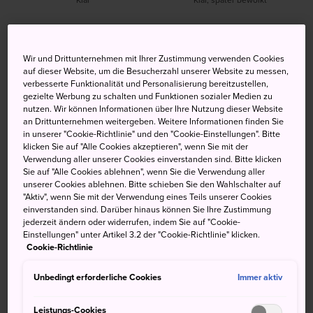
Hoch
Tief
Niederschlag
Hoch
Tief
Niederschlag
Wir und Drittunternehmen mit Ihrer Zustimmung verwenden Cookies
22°
16°
0%
21°
17°
30%
auf dieser Website, um die Besucherzahl unserer Website zu messen,
verbesserte Funktionalität und Personalisierung bereitzustellen,
gezielte Werbung zu schalten und Funktionen sozialer Medien zu
nutzen. Wir können Informationen über Ihre Nutzung dieser Website
Hoch
Tief
Niederschlag
an Drittunternehmen weitergeben. Weitere Informationen finden Sie
in unserer "Cookie-Richtlinie" und den "Cookie-Einstellungen". Bitte
klicken Sie auf "Alle Cookies akzeptieren", wenn Sie mit der
9 Aug (Sonntag)
22°
16°
0%
Verwendung aller unserer Cookies einverstanden sind. Bitte klicken
Sie auf "Alle Cookies ablehnen", wenn Sie die Verwendung aller
unserer Cookies ablehnen. Bitte schieben Sie den Wahlschalter auf
10 Aug (Montag)
21°
17°
30%
"Aktiv", wenn Sie mit der Verwendung eines Teils unserer Cookies
einverstanden sind. Darüber hinaus können Sie Ihre Zustimmung
jederzeit ändern oder widerrufen, indem Sie auf "Cookie-
11 Aug (Dienstag)
26°
20°
30%
Einstellungen" unter Artikel 3.2 der "Cookie-Richtlinie" klicken.
Cookie-Richtlinie
12 Aug (Mittwoch)
27°
21°
10%
Unbedingt erforderliche Cookies
Immer aktiv
Leistungs-Cookies
13 Aug (Donnerstag)
27°
21°
20%