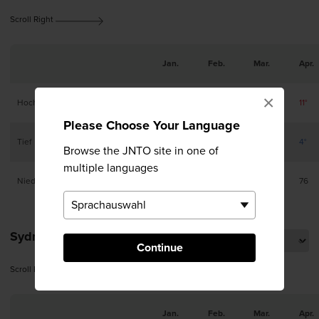
Scroll Right
Jan.
Feb.
Mar.
Apr.
×
Hoch
2°
2°
5°
11°
Please Choose Your Language
Tief
-3°
-3°
-1°
4°
Browse the JNTO site in one of
multiple languages
Niederschlag (mm)
86
59
62
76
Sydney
Continue
Scroll Right
Jan.
Feb.
Mar.
Apr.