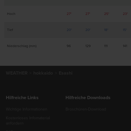
Hoch
27°
27°
25°
23°
Tief
20°
20°
18°
15°
Niederschlag (mm)
96
129
111
141
WEATHER
hokkaido
Esashi
Hilfreiche Links
Hilfreiche Downloads
Wichtige Informationen
Broschüren-Download
Kostenloses Infomaterial
anfordern