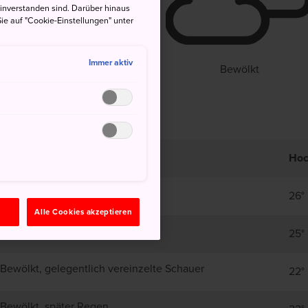
einverstanden sind. Darüber hinaus
°
20°
30%
ie auf "Cookie-Einstellungen" unter
Immer aktiv
Bewölkt
Ho
Bewölkt
26°
n
Alle Cookies akzeptieren
Bewölkt
25°
Bewölkt, gelegentlich vereinzelte Schauer
22°
Bewölkt, später Regen