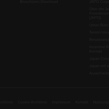
Broschüren-Download
JNTO Corpo
Über die J
Fremdenver
(JNTO)
Unser Büro 
Termin-Ver
Reisebranc
Incentive R
Kontakt
Japan Conv
Japan mit 
Ausschreib
chtlinie
Cookie-Richtlinie
Impressum
Kontakt
Nutzung