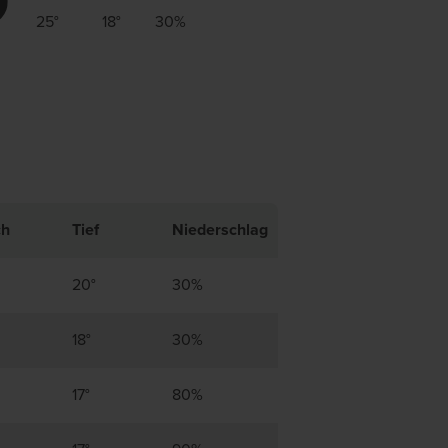
25°
18°
30%
ch
Tief
Niederschlag
20°
30%
18°
30%
17°
80%