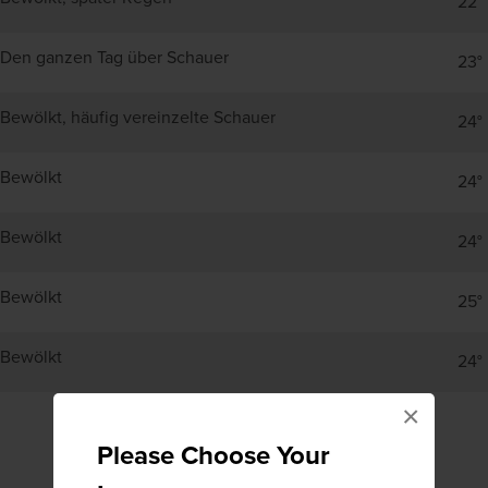
22°
Den ganzen Tag über Schauer
23°
Bewölkt, häufig vereinzelte Schauer
24°
Bewölkt
24°
Bewölkt
24°
Bewölkt
25°
Bewölkt
24°
×
Please Choose Your