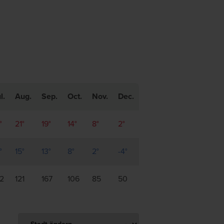
l.
Aug.
Sep.
Oct.
Nov.
Dec.
°
21°
19°
14°
8°
2°
°
15°
13°
8°
2°
-4°
22
121
167
106
85
50