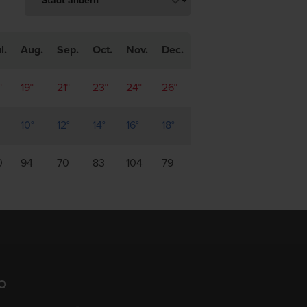
l.
Aug.
Sep.
Oct.
Nov.
Dec.
°
19°
21°
23°
24°
26°
10°
12°
14°
16°
18°
0
94
70
83
104
79
O