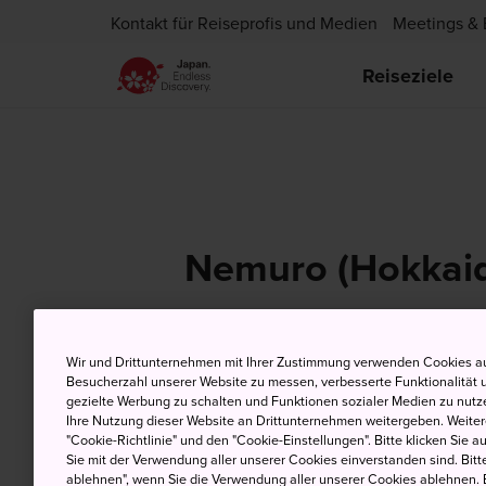
Kontakt für Reiseprofis und Medien
Meetings & 
Reiseziele
Nemuro (Hokkai
Wir und Drittunternehmen mit Ihrer Zustimmung verwenden Cookies au
7 Aug (Freitag)
H
Besucherzahl unserer Website zu messen, verbesserte Funktionalität u
gezielte Werbung zu schalten und Funktionen sozialer Medien zu nutz
Ihre Nutzung dieser Website an Drittunternehmen weitergeben. Weitere
"Cookie-Richtlinie" und den "Cookie-Einstellungen". Bitte klicken Sie a
Sie mit der Verwendung aller unserer Cookies einverstanden sind. Bitte
ablehnen", wenn Sie die Verwendung aller unserer Cookies ablehnen. 