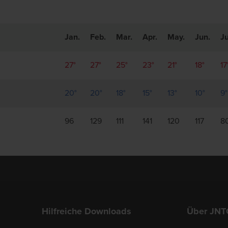
Jan.
Feb.
Mar.
Apr.
May.
Jun.
Ju
27°
27°
25°
23°
21°
18°
17
20°
20°
18°
15°
13°
10°
9°
96
129
111
141
120
117
8
Hilfreiche Downloads
Über JNT