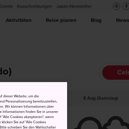
Events
Ausschreibungen
Japan-Newsletter
Aktivitäten
Reise planen
Blog
New
do)
Cel
f dieser Website, um die
och
Tief
Niederschlag
8 Aug (Samstag)
nd Personalisierung bereitzustellen,
en. Wir können Informationen über
 Informationen finden Sie in unserer
uf "Alle Cookies akzeptieren", wenn
 klicken Sie auf "Alle Cookies
Bitte schieben Sie den Wahlschalter