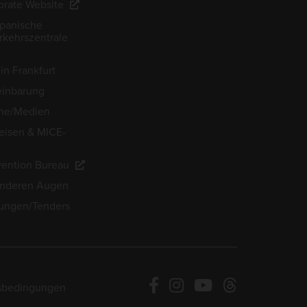
rate Website
apanische
kehrszentrale
in Frankfurt
einbarung
he/Medien
eisen & MICE-
ention Bureau
anderen Augen
ungen/Tenders
sbedingungen