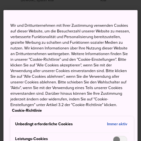
Hoch
Tief
Niederschlag
Hoch
Tief
Niederschlag
Wir und Drittunternehmen mit Ihrer Zustimmung verwenden Cookies
34°
26°
20%
33°
24°
20%
auf dieser Website, um die Besucherzahl unserer Website zu messen,
verbesserte Funktionalität und Personalisierung bereitzustellen,
gezielte Werbung zu schalten und Funktionen sozialer Medien zu
nutzen. Wir können Informationen über Ihre Nutzung dieser Website
Hoch
Tief
Niederschlag
an Drittunternehmen weitergeben. Weitere Informationen finden Sie
in unserer "Cookie-Richtlinie" und den "Cookie-Einstellungen". Bitte
klicken Sie auf "Alle Cookies akzeptieren", wenn Sie mit der
Verwendung aller unserer Cookies einverstanden sind. Bitte klicken
9 Aug (Sonntag)
34°
26°
20%
Sie auf "Alle Cookies ablehnen", wenn Sie die Verwendung aller
unserer Cookies ablehnen. Bitte schieben Sie den Wahlschalter auf
"Aktiv", wenn Sie mit der Verwendung eines Teils unserer Cookies
10 Aug (Montag)
33°
24°
20%
einverstanden sind. Darüber hinaus können Sie Ihre Zustimmung
jederzeit ändern oder widerrufen, indem Sie auf "Cookie-
Einstellungen" unter Artikel 3.2 der "Cookie-Richtlinie" klicken.
11 Aug (Dienstag)
31°
25°
80%
Cookie-Richtlinie
12 Aug (Mittwoch)
32°
25°
80%
Unbedingt erforderliche Cookies
Immer aktiv
Leistungs-Cookies
13 Aug (Donnerstag)
33°
25°
40%