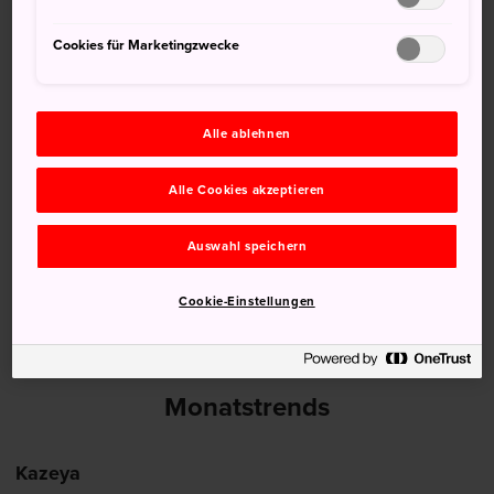
Cookies für Marketingzwecke
14 Aug (Freitag)
34°
26°
20%
15 Aug (Samstag)
33°
26°
50%
Alle ablehnen
16 Aug (Sonntag)
33°
26°
50%
Alle Cookies akzeptieren
17 Aug (Montag)
34°
27°
50%
Auswahl speichern
18 Aug (Dienstag)
34°
27°
20%
Cookie-Einstellungen
Monatstrends
Kazeya