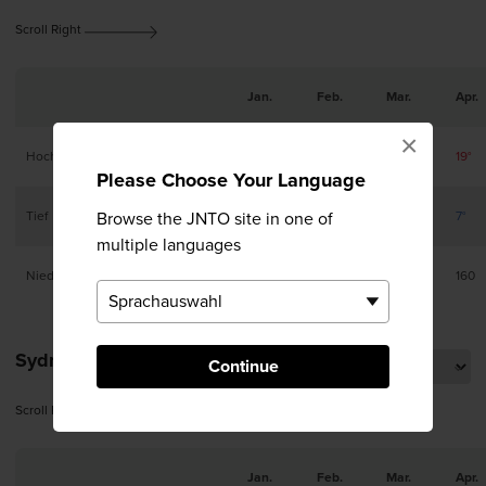
Scroll Right
Jan.
Feb.
Mar.
Apr.
×
Hoch
8°
9°
13°
19°
Please Choose Your Language
Tief
Browse the JNTO site in one of
0°
0°
2°
7°
multiple languages
Niederschlag (mm)
79
99
166
160
Sydney
Continue
Scroll Right
Jan.
Feb.
Mar.
Apr.