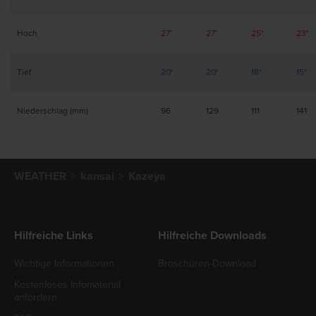
Hoch
27°
27°
25°
23°
Tief
20°
20°
18°
15°
Niederschlag (mm)
96
129
111
141
WEATHER
kansai
Kazeya
Hilfreiche Links
Hilfreiche Downloads
Wichtige Informationen
Broschüren-Download
Kostenloses Infomaterial
anfordern