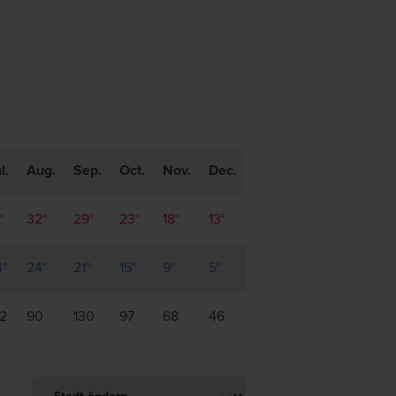
l.
Aug.
Sep.
Oct.
Nov.
Dec.
°
32°
29°
23°
18°
13°
4°
24°
21°
15°
9°
5°
92
90
130
97
68
46