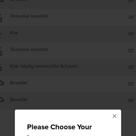
34°
Teilweise bewölkt
34°
Klar
34°
Teilweise bewölkt
32°
Klar, häufig vereinzelte Schauer
33°
Bewölkt
33°
Bewölkt
34°
×
Please Choose Your