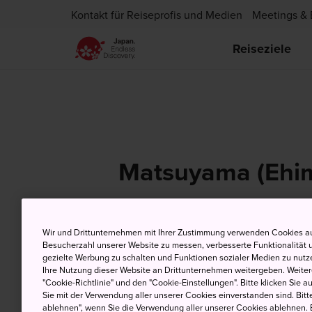
Kontakt für Reiseprofis und Medien
Meetings & 
Reiseziele
Matsuyama (Ehi
Wir und Drittunternehmen mit Ihrer Zustimmung verwenden Cookies au
6 Aug (Donnerstag)
H
Besucherzahl unserer Website zu messen, verbesserte Funktionalität u
gezielte Werbung zu schalten und Funktionen sozialer Medien zu nutz
Ihre Nutzung dieser Website an Drittunternehmen weitergeben. Weitere
"Cookie-Richtlinie" und den "Cookie-Einstellungen". Bitte klicken Sie a
Sie mit der Verwendung aller unserer Cookies einverstanden sind. Bitte
ablehnen", wenn Sie die Verwendung aller unserer Cookies ablehnen. 