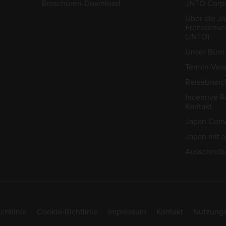
Broschüren-Download
JNTO Corpo
Über die J
Fremdenver
(JNTO)
Unser Büro 
Termin-Ver
Reisebranc
Incentive R
Kontakt
Japan Conv
Japan mit 
Ausschreib
chtlinie
Cookie-Richtlinie
Impressum
Kontakt
Nutzung