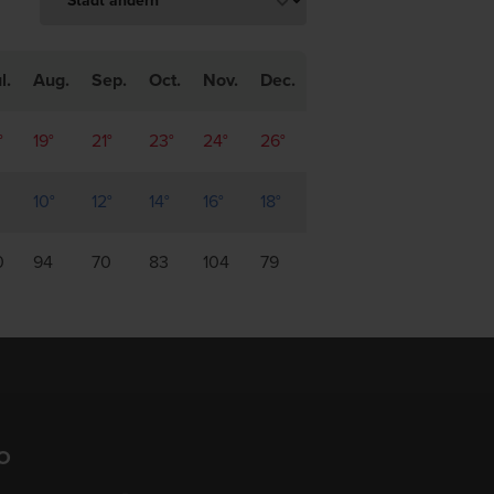
l.
Aug.
Sep.
Oct.
Nov.
Dec.
°
19°
21°
23°
24°
26°
10°
12°
14°
16°
18°
0
94
70
83
104
79
O