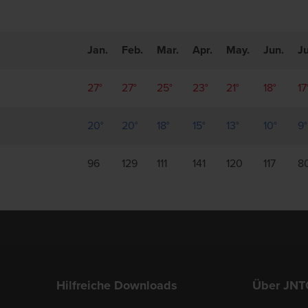
Jan.
Feb.
Mar.
Apr.
May.
Jun.
Ju
27°
27°
25°
23°
21°
18°
17
20°
20°
18°
15°
13°
10°
9°
96
129
111
141
120
117
8
Hilfreiche Downloads
Über JNT