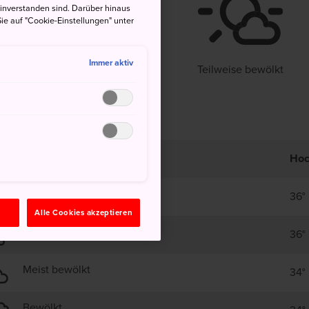
einverstanden sind. Darüber hinaus
°
28°
20%
ie auf "Cookie-Einstellungen" unter
Immer aktiv
Teilweise bewölkt
Ho
Teilweise bewölkt
36°
n
Alle Cookies akzeptieren
Teilweise bewölkt
36°
Meist bewölkt
34°
Bewölkt