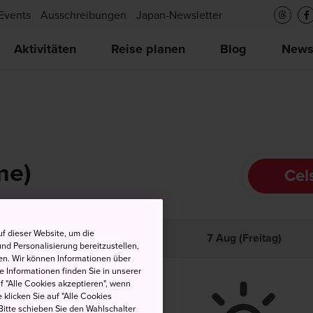
Events
Ausschreibungen
Japan-Newsletter
Aktivitäten
Reise planen
Blog
New
me)
Cel
f dieser Website, um die
och
Tief
Niederschlag
7 Aug (Freitag)
nd Personalisierung bereitzustellen,
en. Wir können Informationen über
 Informationen finden Sie in unserer
uf "Alle Cookies akzeptieren", wenn
 klicken Sie auf "Alle Cookies
Bitte schieben Sie den Wahlschalter