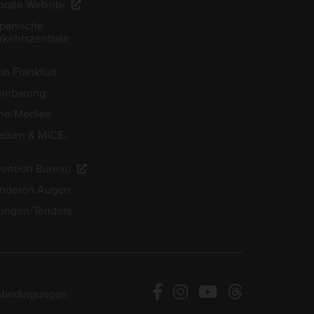
rate Website
apanische
kehrszentrale
in Frankfurt
einbarung
he/Medien
eisen & MICE-
ention Bureau
anderen Augen
ungen/Tenders
sbedingungen