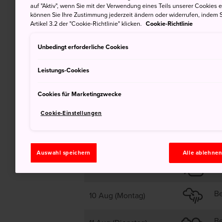
auf "Aktiv", wenn Sie mit der Verwendung eines Teils unserer Cookies 
31
können Sie Ihre Zustimmung jederzeit ändern oder widerrufen, indem S
Artikel 3.2 der "Cookie-Richtlinie" klicken.
Cookie-Richtlinie
Unbedingt erforderliche Cookies
Bewölkt, später Regen
Leistungs-Cookies
Cookies für Marketingzwecke
Cookie-Einstellungen
Be
8 Aug (Samstag)
Auswahl speichern
Alle ablehne
Me
9 Aug (Sonntag)
Be
10 Aug (Montag)
Be