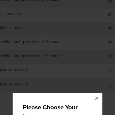
29°
ist bewölkt
31°
ilweise bewölkt
32°
wölkt, häufig vereinzelte Schauer
33°
wölkt, häufig vereinzelte Schauer
33°
ilweise bewölkt
32°
ilweise bewölkt
33°
×
Please Choose Your