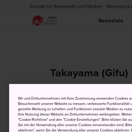
Kontakt für Reiseprofis und Medien
Meetings & 
Reiseziele
Takayama (Gifu)
Wir und Drittunternehmen mit Ihrer Zustimmung verwenden Cookies au
8 Aug (Samstag)
H
Besucherzahl unserer Website zu messen, verbesserte Funktionalität u
gezielte Werbung zu schalten und Funktionen sozialer Medien zu nutz
Ihre Nutzung dieser Website an Drittunternehmen weitergeben. Weitere
"Cookie-Richtlinie" und den "Cookie-Einstellungen". Bitte klicken Sie a
Sie mit der Verwendung aller unserer Cookies einverstanden sind. Bitte
ablehnen", wenn Sie die Verwendung aller unserer Cookies ablehnen. 