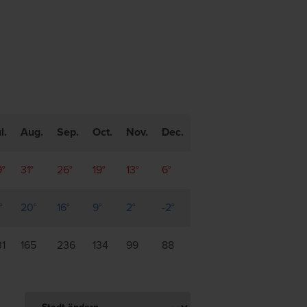
l.
Aug.
Sep.
Oct.
Nov.
Dec.
9°
31°
26°
19°
13°
6°
°
20°
16°
9°
2°
-2°
31
165
236
134
99
88