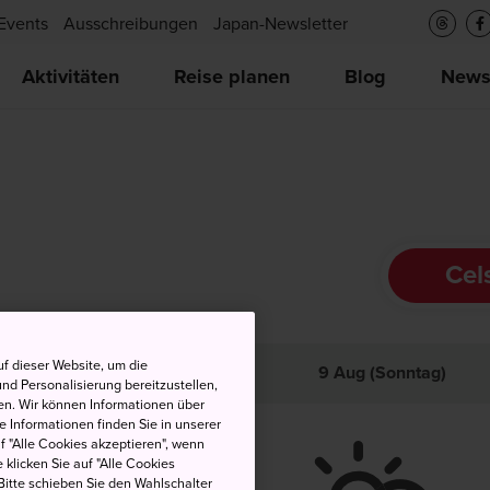
Events
Ausschreibungen
Japan-Newsletter
Aktivitäten
Reise planen
Blog
New
Cel
f dieser Website, um die
och
Tief
Niederschlag
9 Aug (Sonntag)
nd Personalisierung bereitzustellen,
en. Wir können Informationen über
 Informationen finden Sie in unserer
uf "Alle Cookies akzeptieren", wenn
 klicken Sie auf "Alle Cookies
Bitte schieben Sie den Wahlschalter