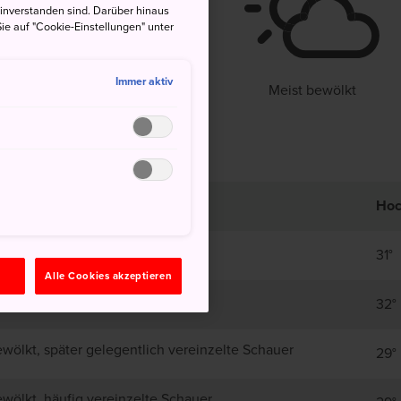
einverstanden sind. Darüber hinaus
°
22°
80%
ie auf "Cookie-Einstellungen" unter
Immer aktiv
Meist bewölkt
Ho
wölkt, später Regen
31°
n
Alle Cookies akzeptieren
ist bewölkt
32°
wölkt, später gelegentlich vereinzelte Schauer
29°
wölkt, häufig vereinzelte Schauer