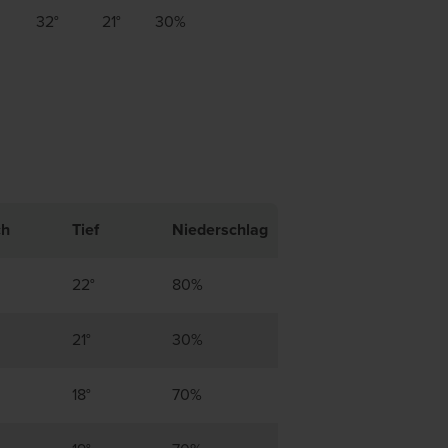
32°
21°
30%
ch
Tief
Niederschlag
22°
80%
21°
30%
18°
70%