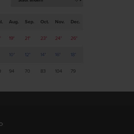
l.
Aug.
Sep.
Oct.
Nov.
Dec.
°
19°
21°
23°
24°
26°
10°
12°
14°
16°
18°
0
94
70
83
104
79
O