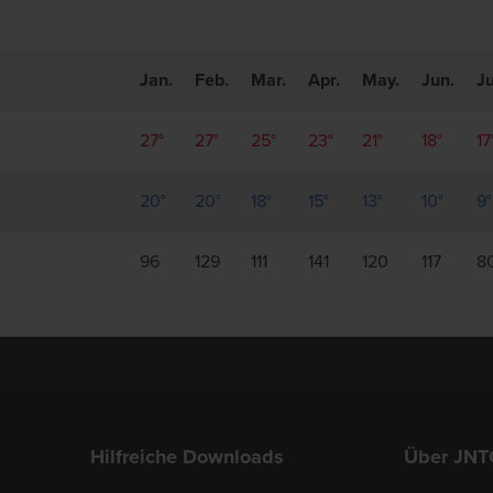
Jan.
Feb.
Mar.
Apr.
May.
Jun.
Ju
27°
27°
25°
23°
21°
18°
17
20°
20°
18°
15°
13°
10°
9°
96
129
111
141
120
117
8
Hilfreiche Downloads
Über JNT