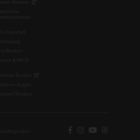
rate Website
apanische
kehrszentrale
in Frankfurt
einbarung
he/Medien
eisen & MICE-
ention Bureau
anderen Augen
ungen/Tenders
sbedingungen