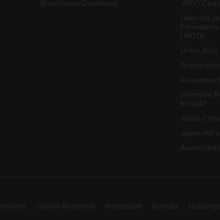
Broschüren-Download
JNTO Corpo
Über die J
Fremdenver
(JNTO)
Unser Büro 
Termin-Ver
Reisebranc
Incentive R
Kontakt
Japan Conv
Japan mit 
Ausschreib
chtlinie
Cookie-Richtlinie
Impressum
Kontakt
Nutzung