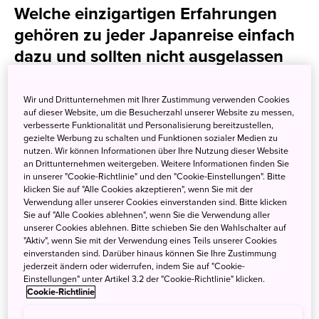
Welche einzigartigen Erfahrungen
gehören zu jeder Japanreise einfach
dazu und sollten nicht ausgelassen
werden?
Wir und Drittunternehmen mit Ihrer Zustimmung verwenden Cookies
In beeindruckenden Fotos und kurzen Videoclips werden
auf dieser Website, um die Besucherzahl unserer Website zu messen,
Orte, Sehenswürdigkeiten und Aktivitäten vorgestellt, die
verbesserte Funktionalität und Personalisierung bereitzustellen,
gezielte Werbung zu schalten und Funktionen sozialer Medien zu
unbedingt Lust auf Japan machen — und bei all jenen
nutzen. Wir können Informationen über Ihre Nutzung dieser Website
wecken, die sich bisher gar nicht für Japan als Reiseziel
an Drittunternehmen weitergeben. Weitere Informationen finden Sie
in unserer "Cookie-Richtlinie" und den "Cookie-Einstellungen". Bitte
interessierten. Aber auch für erfahrene Japanreisende,
klicken Sie auf "Alle Cookies akzeptieren", wenn Sie mit der
werden neue Ziele und Erlebnisse vorgestellt, die
Verwendung aller unserer Cookies einverstanden sind. Bitte klicken
unbedingt in den nächsten Reiseplan aufgenommen
Sie auf "Alle Cookies ablehnen", wenn Sie die Verwendung aller
unserer Cookies ablehnen. Bitte schieben Sie den Wahlschalter auf
werden sollten.
"Aktiv", wenn Sie mit der Verwendung eines Teils unserer Cookies
einverstanden sind. Darüber hinaus können Sie Ihre Zustimmung
jederzeit ändern oder widerrufen, indem Sie auf "Cookie-
Einstellungen" unter Artikel 3.2 der "Cookie-Richtlinie" klicken.
Cookie-Richtlinie