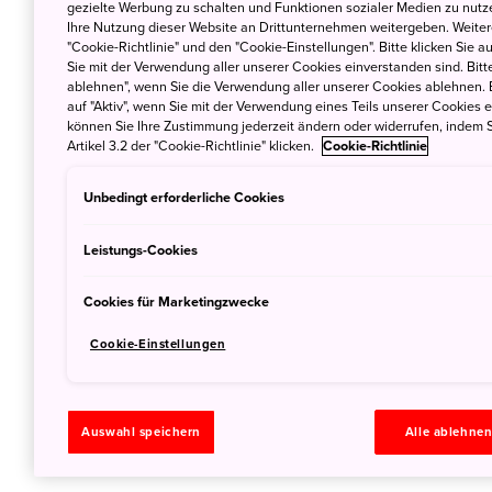
14. Mai 2019
JNTO
gezielte Werbung zu schalten und Funktionen sozialer Medien zu nutz
Ihre Nutzung dieser Website an Drittunternehmen weitergeben. Weitere
"Cookie-Richtlinie" und den "Cookie-Einstellungen". Bitte klicken Sie a
Sie mit der Verwendung aller unserer Cookies einverstanden sind. Bitte
ablehnen", wenn Sie die Verwendung aller unserer Cookies ablehnen. 
auf "Aktiv", wenn Sie mit der Verwendung eines Teils unserer Cookies 
können Sie Ihre Zustimmung jederzeit ändern oder widerrufen, indem S
Mit RideJap
Artikel 3.2 der "Cookie-Richtlinie" klicken.
Cookie-Richtlinie
Radprofis 
Unbedingt erforderliche Cookies
24. August 2018
Leistungs-Cookies
Cookies für Marketingzwecke
Cookie-Einstellungen
Auswahl speichern
Alle ablehne