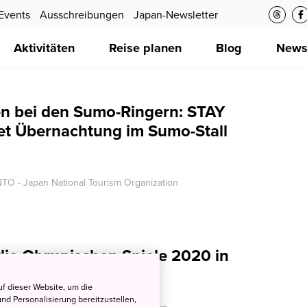
Events
Ausschreibungen
Japan-Newsletter
Aktivitäten
Reise planen
Blog
New
n bei den Sumo-Ringern: STAY
et Übernachtung im Sumo-Stall
TO - Japan National Tourism Organization
 die Olympischen Spiele 2020 in
f dieser Website, um die
nd Personalisierung bereitzustellen,