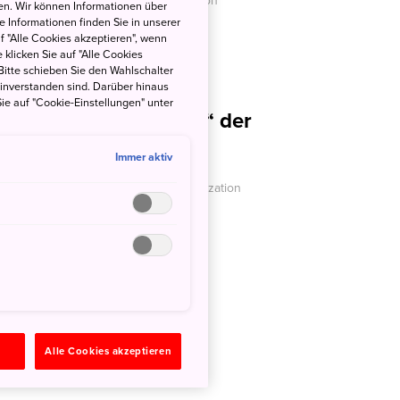
 - Japan National Tourism Organization
en. Wir können Informationen über
 Informationen finden Sie in unserer
uf "Alle Cookies akzeptieren", wenn
 klicken Sie auf "Alle Cookies
Bitte schieben Sie den Wahlschalter
einverstanden sind. Darüber hinaus
ie auf "Cookie-Einstellungen" unter
an auf den „Strecken“ der
durch Shizuoka
Immer aktiv
JNTO - Japan National Tourism Organization
n
Alle Cookies akzeptieren