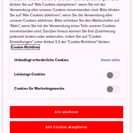
klicken Sie auf "Alle Cookies akzeptieren", wenn Sie mit der
und Podcasts.
Verwendung aller unserer Cookies einverstanden sind. Bitte klicken
Sie auf "Alle Cookies ablehnen", wenn Sie die Verwendung aller
Hier geht’s zur neuen Landingpage
Mit anderen Augen:
unserer Cookies ablehnen. Bitte schieben Sie den Wahlschalter auf
auf Japan Reise mit Kreativen
mit vielen spannenden
"Aktiv", wenn Sie mit der Verwendung eines Teils unserer Cookies
einverstanden sind. Darüber hinaus können Sie Ihre Zustimmung
Japan Beiträgen von zahlreichen Japan Fans wie Janina
jederzeit ändern oder widerrufen, indem Sie auf "Cookie-
Uhse, iheartalice, Palina & Max, 22nd Places, und Yoko –
Einstellungen" unter Artikel 3.2 der "Cookie-Richtlinie" klicken.
Cookie-Richtlinie
lost in Japan.
Unbedingt erforderliche Cookies
Immer aktiv
Suche
Leistungs-Cookies
Cookies für Marketingzwecke
Kategorien
Alle
Alle ablehnen
Für die Reisebranche
(119)
Reisetipp
(75)
Alle Cookies akzeptieren