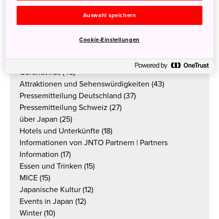
Für Medien
(74)
Japan in Deutschland
(66)
Auswahl speichern
Pressemitteilung
(62)
Wichtige Reiseinformationen
(52)
Cookie-Einstellungen
Neues von JNTO
(52)
Anime- und Popkultur
(46)
Coronavirus
(45)
Attraktionen und Sehenswürdigkeiten
(43)
Pressemitteilung Deutschland
(37)
Pressemitteilung Schweiz
(27)
über Japan
(25)
Hotels und Unterkünfte
(18)
Informationen von JNTO Partnern | Partners
Information
(17)
Essen und Trinken
(15)
MICE
(15)
Japanische Kultur
(12)
Events in Japan
(12)
Winter
(10)