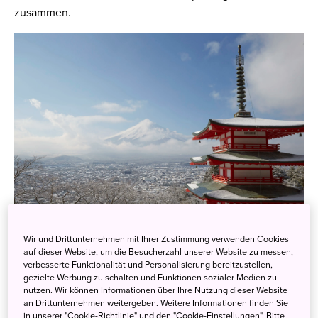
zusammen.
Wir und Drittunternehmen mit Ihrer Zustimmung verwenden Cookies
Immer wieder kommen dabei spannenden Reiseberichte
auf dieser Website, um die Besucherzahl unserer Website zu messen,
und Einblicke heraus, die viele Facetten Japans
verbesserte Funktionalität und Personalisierung bereitzustellen,
gezielte Werbung zu schalten und Funktionen sozialer Medien zu
beleuchten, in verschiedenen Formaten und Medien, die
nutzen. Wir können Informationen über Ihre Nutzung dieser Website
unsere Kooperationspartner nutzen – es gibt Texte, es gibt
an Drittunternehmen weitergeben. Weitere Informationen finden Sie
Inhalte auf allen möglichen Social Media-Kanälen, Filme
in unserer "Cookie-Richtlinie" und den "Cookie-Einstellungen". Bitte