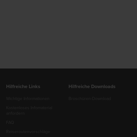
Hilfreiche Links
Hilfreiche Downloads
Wichtige Informationen
Broschüren-Download
Kostenloses Infomaterial
anfordern
FAQ
Reiseroutenvorschläge