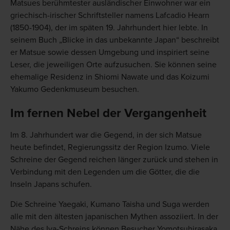
Matsues berühmtester ausländischer Einwohner war ein
griechisch-irischer Schriftsteller namens Lafcadio Hearn
(1850-1904), der im späten 19. Jahrhundert hier lebte. In
seinem Buch „Blicke in das unbekannte Japan“ beschreibt
er Matsue sowie dessen Umgebung und inspiriert seine
Leser, die jeweiligen Orte aufzusuchen. Sie können seine
ehemalige Residenz in Shiomi Nawate und das Koizumi
Yakumo Gedenkmuseum besuchen.
Im fernen Nebel der Vergangenheit
Im 8. Jahrhundert war die Gegend, in der sich Matsue
heute befindet, Regierungssitz der Region Izumo. Viele
Schreine der Gegend reichen länger zurück und stehen in
Verbindung mit den Legenden um die Götter, die die
Inseln Japans schufen.
Die Schreine Yaegaki, Kumano Taisha und Suga werden
alle mit den ältesten japanischen Mythen assoziiert. In der
Nähe des Iya-Schreins können Besucher Yomotsuhirasaka