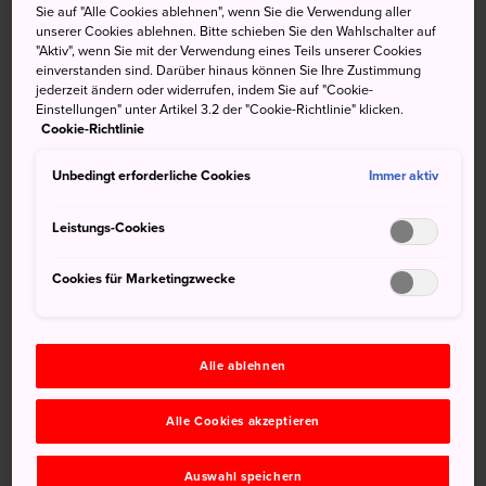
Sie auf "Alle Cookies ablehnen", wenn Sie die Verwendung aller
Ein Besuch einer der nur 12 noch intakten
unserer Cookies ablehnen. Bitte schieben Sie den Wahlschalter auf
Burgfriede Japans
"Aktiv", wenn Sie mit der Verwendung eines Teils unserer Cookies
einverstanden sind. Darüber hinaus können Sie Ihre Zustimmung
Die weltberühmten Gärten des Adachi-
jederzeit ändern oder widerrufen, indem Sie auf "Cookie-
Kunstmuseums
Einstellungen" unter Artikel 3.2 der "Cookie-Richtlinie" klicken.
Cookie-Richtlinie
Der Sonnenuntergang über dem Shinji, Japans
siebtgrößtem See
Unbedingt erforderliche Cookies
Immer aktiv
Leistungs-Cookies
Anfahrt
Cookies für Marketingzwecke
Matsue ist mit dem Zug, Flugzeug und Fernbus erreichbar.
Matsue liegt zwei Stunden und vierzig Minuten mit dem
Alle ablehnen
Zug von
Okayama
entfernt, wo der Shinkansen in 50
Minuten nach Osaka fährt und in drei Stunden und
Alle Cookies akzeptieren
zwanzig Minuten nach Tokyo.
Der Sunrise Izumo ist einer der wenigen verbliebenen
Auswahl speichern