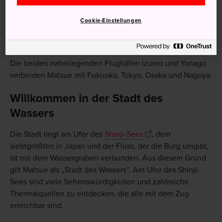
Nachtzüge Japans. Er fährt zwischen Tokyo und Matsue.
Fernbusse verbinden Matsue,
Hiroshima
und
Okayama
Cookie-Einstellungen
in nur drei Stunden. Fernbusse fahren auch nachts von
Tokyo nach Matsue und Izumo.
Die beiden naheliegenden Flughäfen Izumo und Yonago
verbinden Matsue mit Fukuoka, Tokyo, Osaka und Nagoya.
Willkommen in der Stadt des
Wassers
Die Stadt liegt am Ufer des
Shinji-Sees
, dem
siebtgrößten in Japan und der Fluss, der die Burg umgibt,
ist mit dem Wassergraben verbunden. Aus diesem Grund
gilt Matsue als „Stadt des Wassers“. Am Ufer des Shinji-
Sees sind viele Sehenswürdigkeiten und zahlreiche
Thermalquellen zu entdecken, die alle mit dem Zug
erreichbar sind.