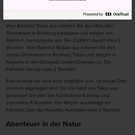
JR-Zugverbindung oder mit dem Auto erreichen.
Myoko kann von Tokyo und Niigata aus erreicht werden.
Vom Bahnhof Tokyo aus nehmen Sie den Hokuriku-
Shinkansen in Richtung Kanazawa und steigen am
Bahnhof Joetsumyoko aus. Die Zugfahrt dauert etwa 3
Stunden. Vom Bahnhof Niigata aus nehmen Sie den
Joetsu-Shinkansen in Richtung Tokyo und steigen in
Nagaoka in den Shirayuki Limited Express um. Die
Fahrtzeit beträgt etwa 2 Stunden.
Eine Anreise mit dem Auto empfiehlt sich, da einige Orte
ziemlich abgelegen sind. Für die Fahrt von Tokyo aus
benötigen Sie über die Autobahnen Kanetsu und
Joshinetsu 4 Stunden. Von Niigata aus beträgt die
Fahrtzeit über die Hokuriku-Autobahn etwa 2 Stunden.
Abenteuer in der Natur