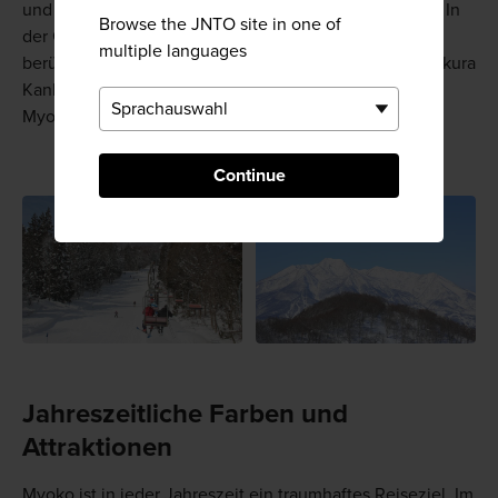
und pulvrig, perfekt zum Skifahren und Snowboarden. In
Browse the JNTO site in one of
der Gegend befinden sich neun Skigebiete. Zu den
multiple languages
berühmten Pisten zählen unter anderem Akakura, Akakura
Kanko, Suginohara und Ikenotaira an den Hängen der
Myoko-Ausläufer.
Continue
Jahreszeitliche Farben und
Attraktionen
Myoko ist in jeder Jahreszeit ein traumhaftes Reiseziel. Im