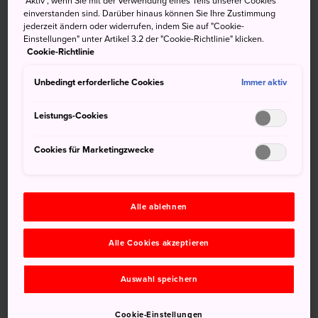
"Aktiv", wenn Sie mit der Verwendung eines Teils unserer Cookies
einverstanden sind. Darüber hinaus können Sie Ihre Zustimmung
jederzeit ändern oder widerrufen, indem Sie auf "Cookie-
Einstellungen" unter Artikel 3.2 der "Cookie-Richtlinie" klicken.
Cookie-Richtlinie
Unbedingt erforderliche Cookies
Immer aktiv
Leistungs-Cookies
Cookies für Marketingzwecke
Alle ablehnen
Alle Cookies akzeptieren
Anfahrt
Auswahl speichern
Sie können Myoko von Tokyo und Niigata aus mit einer
Cookie-Einstellungen