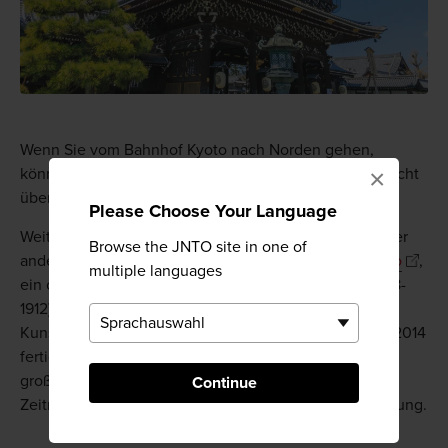
Wenn Sie vom Bahnhof Kyoto nach Norden gehen,
×
können Sie den monumentalen
Higashi Honganji
nicht
übersehen.
Please Choose Your Language
Weiter die Shichijo Street hinunter befindet sich auf der
Browse the JNTO site in one of
anderen Seite des
Kamo
das
Nationalmuseum Kyoto
,
multiple languages
ein charakteristisches Gebäude aus der Meiji-Ära (1868-
1912), das unzählige Exponate des japanischen
Kunsthandwerks beherbergt. Ein neuer Flügel wurde 2014
fertiggestellt. Sonderausstellungen können hier sehr
große Massen anziehen, und Besuche in diesen
Continue
Zeiträumen erfordern eine entsprechende Vorausplanung.