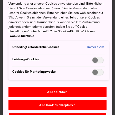
Einige der wichtigsten Sehenswürdigkeiten
Verwendung aller unserer Cookies einverstanden sind. Bitte klicken
Sie auf "Alle Cookies ablehnen", wenn Sie die Verwendung aller
Kyotos sind nur wenige Gehminuten vom Bahnhof
unserer Cookies ablehnen. Bitte schieben Sie den Wahlschalter auf
entfernt
"Aktiv", wenn Sie mit der Verwendung eines Teils unserer Cookies
einverstanden sind. Darüber hinaus können Sie Ihre Zustimmung
Großartige Tagesausflüge vom Bahnhof Kyoto
jederzeit ändern oder widerrufen, indem Sie auf "Cookie-
aus
Einstellungen" unter Artikel 3.2 der "Cookie-Richtlinie" klicken.
Cookie-Richtlinie
Unbedingt erforderliche Cookies
Immer aktiv
Leistungs-Cookies
Cookies für Marketingzwecke
Alle ablehnen
Alle Cookies akzeptieren