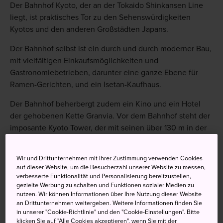
Der Bahnhof Kyoto, der an der Tokaido Shinkansen Line
liegt, ist praktisches Tor zu den Sehenswürdigkeiten
Kyotos und den anderen Großstädten Japans.
Der Bahnhof selbst ist ein durch und durch moderner Bau,
mit vielfältigen Einkaufsmöglichkeiten und
Gastronomiebetrieben, darunter eine ganze Ebene für
Ramen-Gerichten, und ein Isetan-Kaufhaus.
Der Bahnhof beherbergt zudem ein Kino und ein Hotel
der gehobenen Kette Granvia. Vor dem Bahnhof steht der
imposante Kyoto Tower, der mit seinen über 130 m in der
ganzen Stadt zu sehen ist.
Wir und Drittunternehmen mit Ihrer Zustimmung verwenden Cookies
auf dieser Website, um die Besucherzahl unserer Website zu messen,
verbesserte Funktionalität und Personalisierung bereitzustellen,
Nicht verpassen
gezielte Werbung zu schalten und Funktionen sozialer Medien zu
nutzen. Wir können Informationen über Ihre Nutzung dieser Website
an Drittunternehmen weitergeben. Weitere Informationen finden Sie
Das futuristische Bahnhofsgebäude von Kyoto
in unserer "Cookie-Richtlinie" und den "Cookie-Einstellungen". Bitte
klicken Sie auf "Alle Cookies akzeptieren", wenn Sie mit der