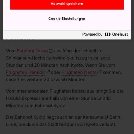
Auswahl speichern
Cookie-Einstellungen
Anfahrt
Vom
Bahnhof Tokyo
aus fährt der schnellste
Shinkansen-Hochgeschwindigkeitszug in ca. zwei
Stunden und 20 Minuten nach Kyoto. Wenn Sie vom
Flughafen Haneda
oder
Flughafen Narita
kommen,
dauert es weitere 20 bzw. 60 Minuten.
Vom internationalen Flughafen Kansai aus bringt Sie der
Haruka Express innerhalb von einer Stunde und 15
Minuten zum Bahnhof Kyoto.
Der Bahnhof Kyoto liegt auch an der Karasuma-U-Bahn-
Linie, die durch das Stadtzentrum von Kyoto verläuft.