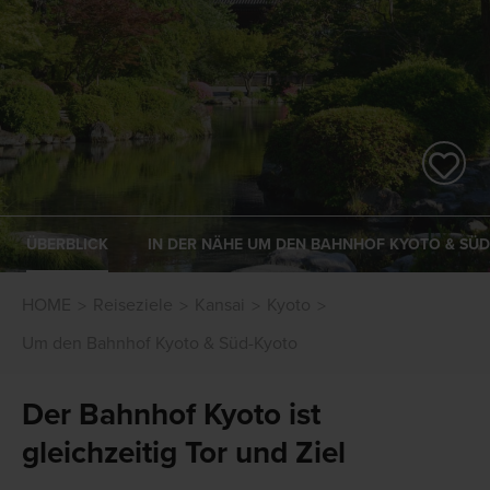
ÜBERBLICK
IN DER NÄHE UM DEN BAHNHOF KYOTO & SÜ
HOME
Reiseziele
Kansai
Kyoto
Um den Bahnhof Kyoto & Süd-Kyoto
Der Bahnhof Kyoto ist
gleichzeitig Tor und Ziel