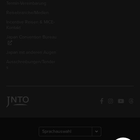
Termin-Vereinbarung
Reisebranche/Medien
Incentive Reisen & MICE-
Kontakt
Japan Convention Bureau
Japan mit anderen Augen
Ausschreibungen/Tender
s