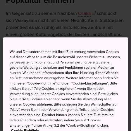
Popkultur erinnern
Im Gegensatz zu seinem Nachbarn
Osaka
schmückt
sich Wakayama nicht mit vielen Neonlichtern. Stattdessen
präsentiert es sich ruhig als historisches Zentrum mit
einem großen Kulturangebot, der besten Landschaft und
dem frischesten Essen in der japanischen Region Kansai.
Wir und Drittunternehmen mit Ihrer Zustimmung verwenden Cookies
auf dieser Website, um die Besucherzahl unserer Website zu messen,
verbesserte Funktionalität und Personalisierung bereitzustellen,
Nicht verpassen
gezielte Werbung zu schalten und Funktionen sozialer Medien zu
nutzen. Wir können Informationen über Ihre Nutzung dieser Website
an Drittunternehmen weitergeben. Weitere Informationen finden Sie
in unserer "Cookie-Richtlinie" und den "Cookie-Einstellungen". Bitte
Eine Show, in der Thunfisch frisch geschnitten
klicken Sie auf "Alle Cookies akzeptieren", wenn Sie mit der
wird, auf dem lebhaften Kuroshio-Markt
Verwendung aller unserer Cookies einverstanden sind. Bitte klicken
Sie auf "Alle Cookies ablehnen", wenn Sie die Verwendung aller
Originalsojasauce an ihrem Herkunftsort
unserer Cookies ablehnen. Bitte schieben Sie den Wahlschalter auf
probieren
"Aktiv", wenn Sie mit der Verwendung eines Teils unserer Cookies
einverstanden sind. Darüber hinaus können Sie Ihre Zustimmung
Einen Besuch auf den Tomogashima-Inseln mit
jederzeit ändern oder widerrufen, indem Sie auf "Cookie-
einer Kulisse, die an ein Meisterwerk aus dem
Einstellungen" unter Artikel 3.2 der "Cookie-Richtlinie" klicken.
Studio Ghibli erinnert
Cookie-Richtlinie