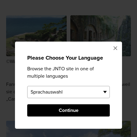
×
Please Choose Your Language
©Wakayama City Tourist Association
Browse the JNTO site in one of
multiple languages
Fans der japanischen Popkultur strömen auf die Insel, weil
sie der schwimmenden Insel Laputa in der Produktion
„Castle in the Sky“ aus dem Studio Ghibli ähneln.
Continue