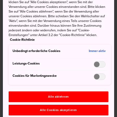
klicken Sie auf "Alle Cookies akzeptieren", wenn Sie mit der
Tokyo aus zu erreichen. Sie können auch über die JR-
Verwendung aller unserer Cookies einverstanden sind. Bitte klicken
Sobu-Linie von verschiedenen Haltepunkten in der
Sie auf "Alle Cookies ablehnen", wenn Sie die Verwendung aller
Hauptstadt nach Chiba gelangen. In Chiba liegt auch
unserer Cookies ablehnen. Bitte schieben Sie den Wahlschalter auf
"Aktiv", wenn Sie mit der Verwendung eines Teils unserer Cookies
Japans wichtigster internationaler Flughafen, Narita.
einverstanden sind. Darüber hinaus können Sie Ihre Zustimmung
jederzeit ändern oder widerrufen, indem Sie auf "Cookie-
Weitere Informationen
Einstellungen" unter Artikel 3.2 der "Cookie-Richtlinie" klicken.
Cookie-Richtlinie
Unbedingt erforderliche Cookies
Immer aktiv
Nicht verpassen
Leistungs-Cookies
Tokyo Disneyland und DisneySea, einzigartig in
Cookies für Marketingzwecke
Japan
Schwimmen, Windsurfen, Tauchen und andere
Aktivitäten an Chibas Stränden
Alle ablehnen
Zeitreise in der historischen Stadt Sawara
Alle Cookies akzeptieren
Die Schönheit des Shinshoji-Tempels in Narita,