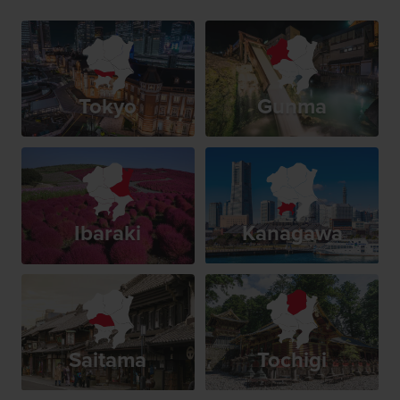
Tokyo
Gunma
Ibaraki
Kanagawa
Saitama
Tochigi