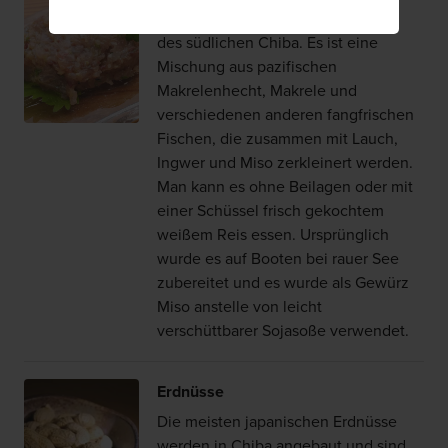
Fischgericht aus der Küstenregion
des südlichen Chiba. Es ist eine
Mischung aus pazifischen
Makrelenhecht, Makrele und
verschiedenen anderen fangfrischen
Fischen, die zusammen mit Lauch,
Ingwer und Miso zerkleinert werden.
Man kann es ohne Beilagen oder mit
einer Schüssel frisch gekochtem
weißem Reis essen. Ursprünglich
wurde es auf Booten bei rauer See
zubereitet und es wurde als Gewürz
Miso anstelle von leicht
verschüttbarer Sojasoße verwendet.
Erdnüsse
Die meisten japanischen Erdnüsse
werden in Chiba angebaut und sind