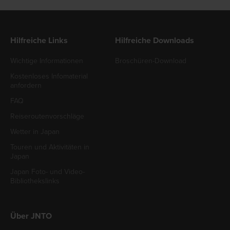
Hilfreiche Links
Hilfreiche Downloads
Wichtige Informationen
Broschüren-Download
Kostenloses Infomaterial
anfordern
FAQ
Reiseroutenvorschläge
Wetter in Japan
Touren und Aktivitäten in
Japan
Japan Foto- und Video-
Bibliothekslinks
Über JNTO