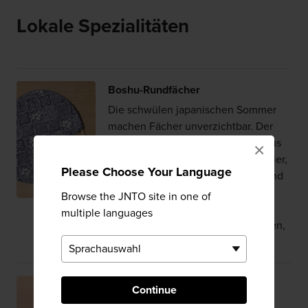
Lokale Spezialitäten
Boshu-Rundfächer
Die schwülen japanischen Sommer
machen Fächer unverzichtbar. Der
elegante Boshu uchiwa aus Bambus
×
ist mit handgemachtem Washi-Papier,
Please Choose Your Language
Seide oder Baumwolle bezogen und
erhält dadurch seine legendäre
Browse the JNTO site in one of
Paddelform. Chiba ist neben Kyoto
multiple languages
und Kagawa eine von drei Regionen,
die für ihre Fächer berühmt sind.
Namero
Continue
Namero ist ein traditionelles