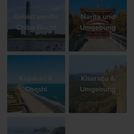
Gebiet um die
Narita und
Chiba-Bucht
Umgebung
Kujukuri &
Kisarazu &
Choshi
Umgebung