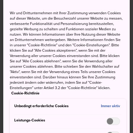
der Makuhari-Messe
Wir und Drittunternehmen mit Ihrer Zustimmung verwenden Cookies
auf dieser Website, um die Besucherzahl unserer Website zu messen,
verbesserte Funktionalität und Personalisierung bereitzustellen,
gezielte Werbung zu schalten und Funktionen sozialer Medien zu
Anfahrt
nutzen. Wir können Informationen über Ihre Nutzung dieser Website
an Drittunternehmen weitergeben. Weitere Informationen finden Sie
in unserer "Cookie-Richtlinie" und den "Cookie-Einstellungen". Bitte
Chiba ist nur eine kurze Fahrt auf den JR Lines von
klicken Sie auf "Alle Cookies akzeptieren", wenn Sie mit der
mehreren großen Bahnhöfen in Tokyo entfernt.
Verwendung aller unserer Cookies einverstanden sind. Bitte klicken
Sie auf "Alle Cookies ablehnen", wenn Sie die Verwendung aller
unserer Cookies ablehnen. Bitte schieben Sie den Wahlschalter auf
Die JR Sobu Line verläuft durch
Shinjuku
, Ochanomizu
"Aktiv", wenn Sie mit der Verwendung eines Teils unserer Cookies
und
Akihabara
bis zum Bahnhof Chiba.
einverstanden sind. Darüber hinaus können Sie Ihre Zustimmung
jederzeit ändern oder widerrufen, indem Sie auf "Cookie-
Die Keiyo Line fährt ab dem
Bahnhof Tokyo
und hält
Einstellungen" unter Artikel 3.2 der "Cookie-Richtlinie" klicken.
unterwegs in Maihama (Disneyland), Kaihin-Makuhari
Cookie-Richtlinie
(Makuhari-Gegend) und an anderen Sehenswürdigkeiten.
Unbedingt erforderliche Cookies
Immer aktiv
Das klassische Disneyland in Tokyo
Leistungs-Cookies
Die Stadt Urayasu in Chiba ist die Heimat des
Tokyo