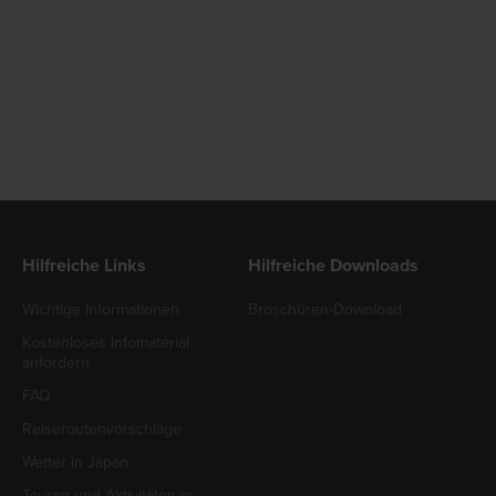
Hilfreiche Links
Hilfreiche Downloads
Wichtige Informationen
Broschüren-Download
Kostenloses Infomaterial
anfordern
FAQ
Reiseroutenvorschläge
Wetter in Japan
Touren und Aktivitäten in