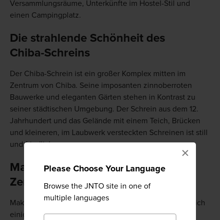
Versammlungsräume, Unterkünfte im Hostel-Stil und
einen Campingplatz.
Die strahlende Schönheit des
Chiba-Schreins
Der Chiba-Schrein ist ein großer Komplex mitten im
Zentrum von Chiba. Seine imposanten zinnoberroten
Bauwerke und eleganten Gärten stehen in Kontrast zu
seiner städtischen Umgebung. Der Schrein aus dem 12.
Jahrhundert und das Gelände mit einem Teich, Brücken
und kleineren, im Laubwerk versteckten Schreinen ist still
und friedlich.
×
Makuhari, das gesellschaftliche
Please Choose Your Language
Zentrum der Stadt
Browse the JNTO site in one of
multiple languages
Makuhari ist ein Geschäfts- und Ladenviertel, in dem sich
einige von Chibas bekanntesten Stadien und