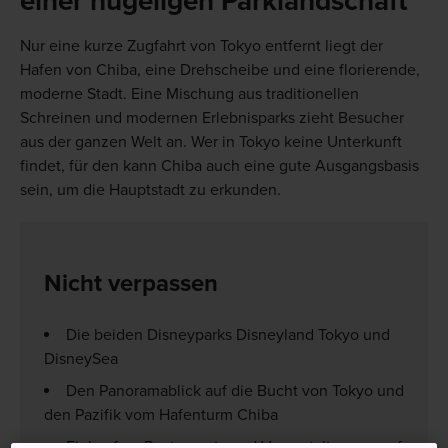
einer hügeligen Parklandschaft
Nur eine kurze Zugfahrt von Tokyo entfernt liegt der
Hafen von Chiba, eine Drehscheibe und eine florierende,
moderne Stadt. Eine Mischung aus traditionellen
Schreinen und modernen Erlebnisparks zieht Besucher
aus der ganzen Welt an. Wer in Tokyo keine Unterkunft
findet, für den kann Chiba auch eine gute Ausgangsbasis
sein, um die Hauptstadt zu erkunden.
Nicht verpassen
Die beiden Disneyparks Disneyland Tokyo und
DisneySea
Den Panoramablick auf die Bucht von Tokyo und
den Pazifik vom Hafenturm Chiba
Einkaufen, Restaurants und Veranstaltungen auf