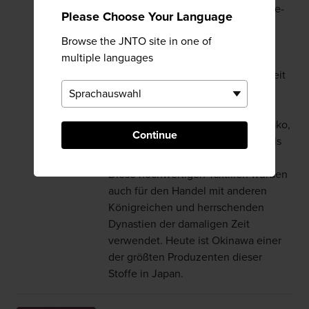
Yaeyama-Inseln werden Jofu-Ramie-
Please Choose Your Language
Stoffe mit Ikat-Mustern hergestellt,
Browse the JNTO site in one of
während auf der Insel Kumejima
multiple languages
Kumejima-Tsumugi-Seidenstoffe
produziert werden. Während der Zeit
des Ryukyu-Königreichs (15. bis 19.
Jahrhundert) zahlten die
abgelegenen Inseln, darunter Miyako,
Continue
Yaeyama und Kume, "Tributstoff" als
eine Art Steuer an die Regierung.
Diese hochwertigen Textilien wurden
auch für den Handel mit anderen
Königreichen und herrschenden
Dynastien der damaligen Zeit
verwendet. Heute ist Okinawa einer
der größten Produzenten dieser
Stoffe in Japan.