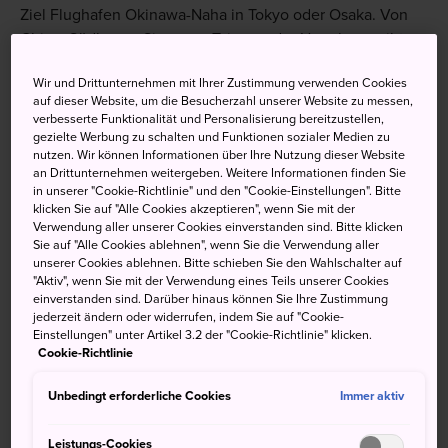
Ziel Flughafen Okinawa-Naha in Tokyo oder Osaka. Von
China, Südkorea, Singapur, Taiwan oder Hongkong gibt es
direkte internationale Flüge nach Okinawa.
Wir und Drittunternehmen mit Ihrer Zustimmung verwenden Cookies
Weitere Informationen
auf dieser Website, um die Besucherzahl unserer Website zu messen,
verbesserte Funktionalität und Personalisierung bereitzustellen,
gezielte Werbung zu schalten und Funktionen sozialer Medien zu
nutzen. Wir können Informationen über Ihre Nutzung dieser Website
an Drittunternehmen weitergeben. Weitere Informationen finden Sie
in unserer "Cookie-Richtlinie" und den "Cookie-Einstellungen". Bitte
Nicht verpassen
klicken Sie auf "Alle Cookies akzeptieren", wenn Sie mit der
Verwendung aller unserer Cookies einverstanden sind. Bitte klicken
Sie auf "Alle Cookies ablehnen", wenn Sie die Verwendung aller
UNESCO-Welterbestätten auf der Hauptinsel,
unserer Cookies ablehnen. Bitte schieben Sie den Wahlschalter auf
"Aktiv", wenn Sie mit der Verwendung eines Teils unserer Cookies
darunter die Burg Shuri und das Gebiet
einverstanden sind. Darüber hinaus können Sie Ihre Zustimmung
Tamagusuku. Die Burg Shuri wurde 2019 durch ein
jederzeit ändern oder widerrufen, indem Sie auf "Cookie-
Feuer zerstört, aber Besucher können den
Einstellungen" unter Artikel 3.2 der "Cookie-Richtlinie" klicken.
Cookie-Richtlinie
aufwendigen Wiederaufbauprozess der Burg bis zu
ihrer Fertigstellung im Jahr 2026 mitverfolgen
Unbedingt erforderliche Cookies
Immer aktiv
Die Walhaie und das faszinierende,
mannigfaltige Meeresleben im Churaumi-Aquarium
Leistungs-Cookies