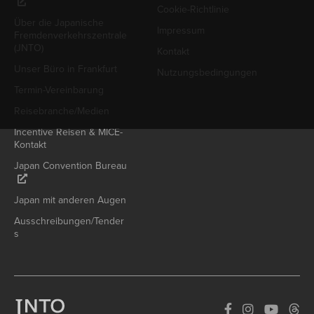
Cookie-Richtlinie
Über die Japanische
Impressum
Fremdenverkehrszentrale
(JNTO)
Kontakt
Unser Büro in Frankfurt
Nutzungsbedingungen
Termin-Vereinbarung
Reisebranche/Medien
Incentive Reisen & MICE-
Kontakt
Japan Convention Bureau
Japan mit anderen Augen
Ausschreibungen/Tender
s