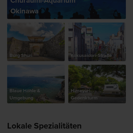
Churaumi-Aquarium
Okinawa
Burg Shuri
Kokusaidori-Straße
Blaue Höhle &
Himeyuri-
Umgebung
Gedenkturm
Lokale Spezialitäten