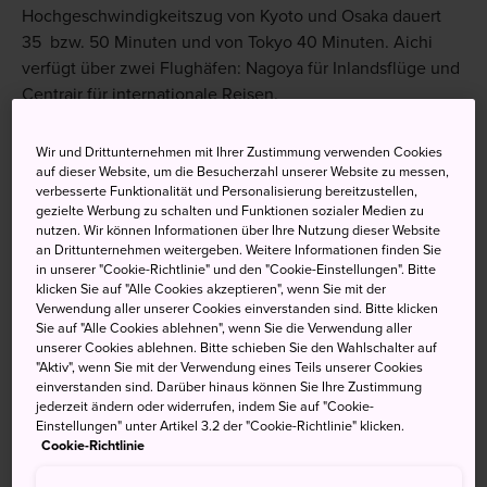
Hochgeschwindigkeitszug von Kyoto und Osaka dauert
35 bzw. 50 Minuten und von Tokyo 40 Minuten. Aichi
verfügt über zwei Flughäfen: Nagoya für Inlandsflüge und
Centrair für internationale Reisen.
Weitere Informationen
Wir und Drittunternehmen mit Ihrer Zustimmung verwenden Cookies
auf dieser Website, um die Besucherzahl unserer Website zu messen,
verbesserte Funktionalität und Personalisierung bereitzustellen,
gezielte Werbung zu schalten und Funktionen sozialer Medien zu
nutzen. Wir können Informationen über Ihre Nutzung dieser Website
Nicht verpassen
an Drittunternehmen weitergeben. Weitere Informationen finden Sie
in unserer "Cookie-Richtlinie" und den "Cookie-Einstellungen". Bitte
klicken Sie auf "Alle Cookies akzeptieren", wenn Sie mit der
Gebratene Hühnerflügel, Hatcho Miso-Soße,
Verwendung aller unserer Cookies einverstanden sind. Bitte klicken
Sie auf "Alle Cookies ablehnen", wenn Sie die Verwendung aller
kuriose Lebensmittel und andere traditionelle
unserer Cookies ablehnen. Bitte schieben Sie den Wahlschalter auf
Küche
"Aktiv", wenn Sie mit der Verwendung eines Teils unserer Cookies
einverstanden sind. Darüber hinaus können Sie Ihre Zustimmung
Chausuyama Kogen, ein Skigebiet mit über zwei
jederzeit ändern oder widerrufen, indem Sie auf "Cookie-
Pistenkilometern
Einstellungen" unter Artikel 3.2 der "Cookie-Richtlinie" klicken.
Cookie-Richtlinie
Lebhafte und unterhaltsame
Neujahrsfestlichkeiten im Osu Kannon-Tempel