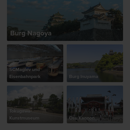
Burg Nagoya
SCMaglev und
Eisenbahnpark
Burg Inuyama
Tokugawa-
Kunstmuseum
Osu Kannon