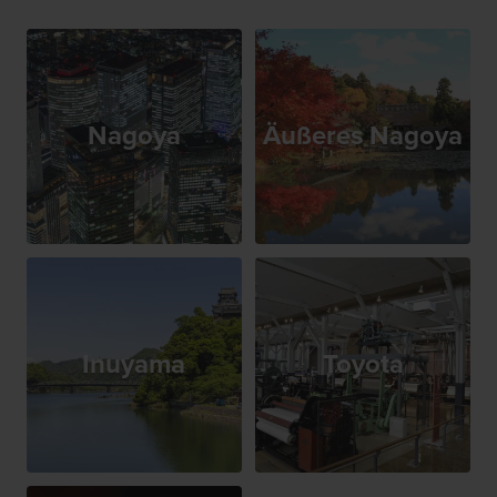
Nagoya
Äußeres Nagoya
Inuyama
Toyota