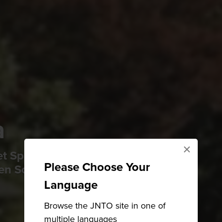
a
×
et Spaß im Legoland, Straßen- und
Please Choose Your
en Schatz
Language
Browse the JNTO site in one of
multiple languages