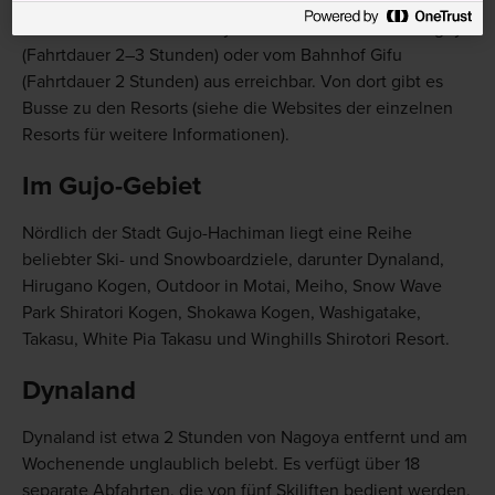
Takayama ist mit dem Bus von
Matsumoto
aus oder mit
der Bahn über die JR Takayama Line vom Bahnhof Nagoya
(Fahrtdauer 2–3 Stunden) oder vom Bahnhof Gifu
(Fahrtdauer 2 Stunden) aus erreichbar. Von dort gibt es
Busse zu den Resorts (siehe die Websites der einzelnen
Resorts für weitere Informationen).
Im Gujo-Gebiet
Nördlich der Stadt Gujo-Hachiman liegt eine Reihe
beliebter Ski- und Snowboardziele, darunter Dynaland,
Hirugano Kogen, Outdoor in Motai, Meiho, Snow Wave
Park Shiratori Kogen, Shokawa Kogen, Washigatake,
Takasu, White Pia Takasu und Winghills Shirotori Resort.
Dynaland
Dynaland ist etwa 2 Stunden von Nagoya entfernt und am
Wochenende unglaublich belebt. Es verfügt über 18
separate Abfahrten, die von fünf Skiliften bedient werden.