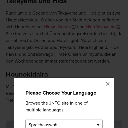
Takayama und Hida
Rund um die Gegend von Takayama und Hida gibt es zwei
Hauptskigebiete. Östlich von der Stadt gelegen befinden
sich Hounokidaira,
Hirayu Onsen
und
Hida Takayama
.
Sie sind vor allem bei Übernachtungsreisenden beliebt, da
es zahlreiche Onsen und Hotels gibt. Nördlich von
Takayama gibt es Star Spur Ryokufu, Hida Highland, Hida
Kawai und Shirakawago Hirase Onsen Shirayumi, die an
den Wochenenden immer stark frequentiert werden.
Hounokidaira
×
Mit 16 Abfahrten und fünf Liften ist dies das wichtigste
Please Choose Your Language
Resort der Region. Außerdem gibt es hier einige
Tiefschneereviere.
Browse the JNTO site in one of
multiple languages