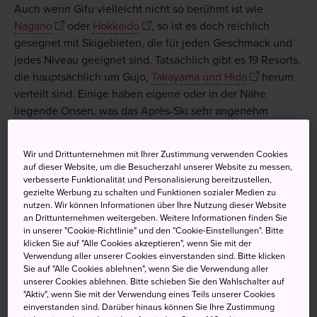
Auch wenn Gifu vielleicht nicht so berühmt ist wie
Nagano
oder
Hokkaido
, so ist es doch reichlich
gesegnet mit Skigebieten, die für jeden Geschmack und
jedes Niveau geeignet sind. Tatsächlich gibt es 19 Resorts,
die hauptsächlich um Gujo,
Takayama und Hida
herum
verteilt sind. Einige haben eigene oder in der Nähe
liegende Onsen, was das Après-Ski sehr angenehm
macht.
Wir und Drittunternehmen mit Ihrer Zustimmung verwenden Cookies
auf dieser Website, um die Besucherzahl unserer Website zu messen,
verbesserte Funktionalität und Personalisierung bereitzustellen,
Nicht verpassen
gezielte Werbung zu schalten und Funktionen sozialer Medien zu
nutzen. Wir können Informationen über Ihre Nutzung dieser Website
an Drittunternehmen weitergeben. Weitere Informationen finden Sie
Mehrere Tage zu bleiben und in einem
in unserer "Cookie-Richtlinie" und den "Cookie-Einstellungen". Bitte
klicken Sie auf "Alle Cookies akzeptieren", wenn Sie mit der
Gästehaus zu übernachten
Verwendung aller unserer Cookies einverstanden sind. Bitte klicken
Sie auf "Alle Cookies ablehnen", wenn Sie die Verwendung aller
Einen Besuch im nahegelegenen Onsen, um die
unserer Cookies ablehnen. Bitte schieben Sie den Wahlschalter auf
müden Muskeln zu regenerieren
"Aktiv", wenn Sie mit der Verwendung eines Teils unserer Cookies
einverstanden sind. Darüber hinaus können Sie Ihre Zustimmung
Die Nutzung der Lunchtickets, die bei den