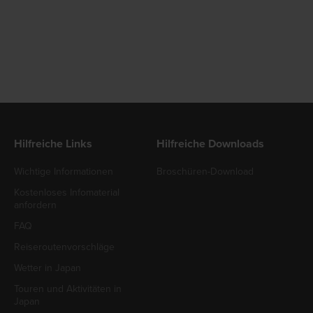
Hilfreiche Links
Hilfreiche Downloads
Wichtige Informationen
Broschüren-Download
Kostenloses Infomaterial
anfordern
FAQ
Reiseroutenvorschläge
Wetter in Japan
Touren und Aktivitäten in
Japan