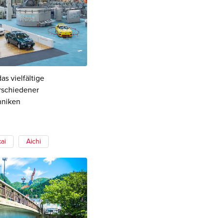
as vielfältige
rschiedener
hniken
ai
Aichi