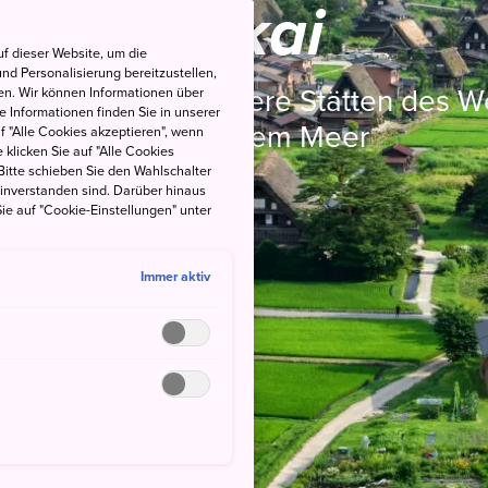
Tokai
f dieser Website, um die
nd Personalisierung bereitzustellen,
rakawa-go und andere Stätten des We
en. Wir können Informationen über
 Informationen finden Sie in unserer
us den Bergen und dem Meer
uf "Alle Cookies akzeptieren", wenn
 klicken Sie auf "Alle Cookies
Bitte schieben Sie den Wahlschalter
einverstanden sind. Darüber hinaus
ie auf "Cookie-Einstellungen" unter
Immer aktiv