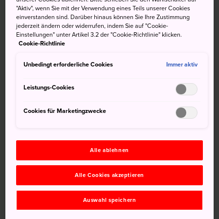
im ganzen Land, gegen Aufpreis.
"Aktiv", wenn Sie mit der Verwendung eines Teils unserer Cookies
einverstanden sind. Darüber hinaus können Sie Ihre Zustimmung
jederzeit ändern oder widerrufen, indem Sie auf "Cookie-
Einstellungen" unter Artikel 3.2 der "Cookie-Richtlinie" klicken.
Cookie-Richtlinie
Unbedingt erforderliche Cookies
Immer aktiv
Leistungs-Cookies
Cookies für Marketingzwecke
Alle ablehnen
© JR East
Alle Cookies akzeptieren
Was ist der Shinkansen - und wohin
Auswahl speichern
fährt er?