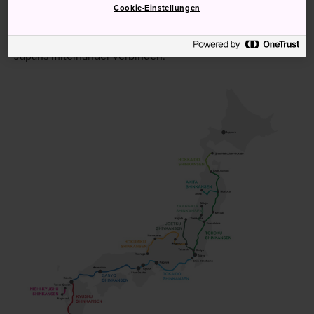
Cookie-Einstellungen
Der Shinkansen ist ein Netz von
Hochgeschwindigkeitszügen, die die wichtigsten Städte
Japans miteinander verbinden.