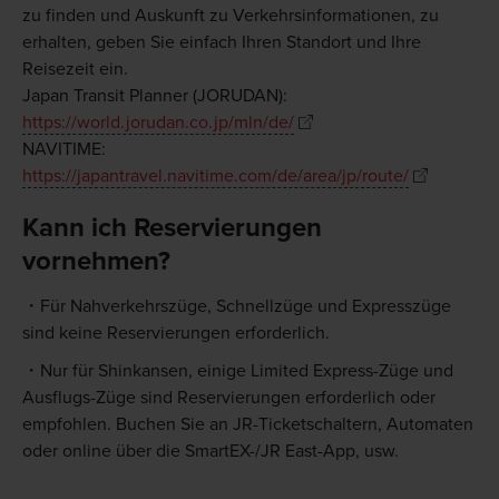
zu finden und Auskunft zu Verkehrsinformationen, zu
erhalten, geben Sie einfach Ihren Standort und Ihre
Reisezeit ein.
Japan Transit Planner (JORUDAN):
https://world.jorudan.co.jp/mln/de/
NAVITIME:
https://japantravel.navitime.com/de/area/jp/route/
Kann ich Reservierungen
vornehmen?
Für Nahverkehrszüge, Schnellzüge und Expresszüge
sind keine Reservierungen erforderlich.
Nur für Shinkansen, einige Limited Express-Züge und
Ausflugs-Züge sind Reservierungen erforderlich oder
empfohlen. Buchen Sie an JR-Ticketschaltern, Automaten
oder online über die SmartEX-/JR East-App, usw.