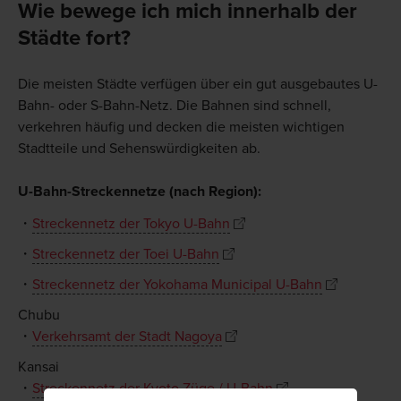
Wie bewege ich mich innerhalb der
Städte fort?
Die meisten Städte verfügen über ein gut ausgebautes U-
Bahn- oder S-Bahn-Netz. Die Bahnen sind schnell,
verkehren häufig und decken die meisten wichtigen
Stadtteile und Sehenswürdigkeiten ab.
U-Bahn-Streckennetze (nach Region):
Streckennetz der Tokyo U-Bahn
Streckennetz der Toei U-Bahn
Streckennetz der Yokohama Municipal U-Bahn
Chubu
Verkehrsamt der Stadt Nagoya
Kansai
Streckennetz der Kyoto Züge / U-Bahn