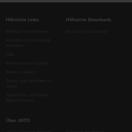
Hilfreiche Links
Hilfreiche Downloads
Wichtige Informationen
Broschüren-Download
Kostenloses Infomaterial
anfordern
FAQ
Reiseroutenvorschläge
Wetter in Japan
Touren und Aktivitäten in
Japan
Japan Foto- und Video-
Bibliothekslinks
Über JNTO