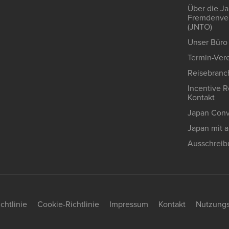
Über die J
Fremdenver
(JNTO)
Unser Büro 
Termin-Ver
Reisebranc
Incentive R
Kontakt
Japan Conv
Japan mit 
Ausschreib
chtlinie
Cookie-Richtlinie
Impressum
Kontakt
Nutzung