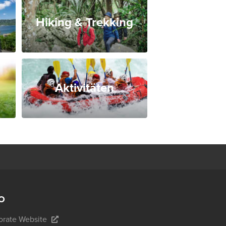
Hiking & Trekking
Aktivitäten
O
rate Website