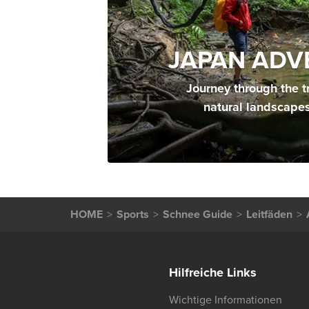
JAPAN ADV
Journey through the t
natural landscape
HOME
Sports
Schnee Guide
Leitfäden
Hilfreiche Links
Wichtige Informationen