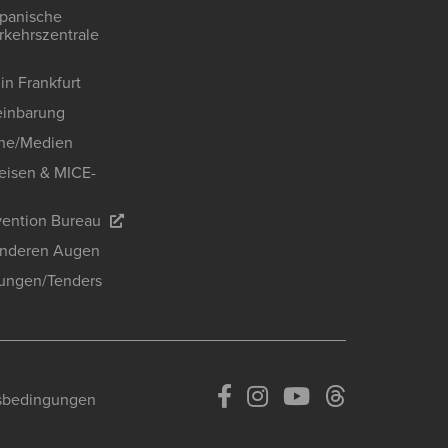
apanische
kehrszentrale
in Frankfurt
einbarung
he/Medien
eisen & MICE-
ention Bureau
anderen Augen
ungen/Tenders
sbedingungen