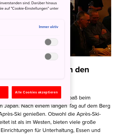
einverstanden sind. Darüber hinaus
ie auf "Cookie-Einstellungen" unter
Immer aktiv
nee – Après-Ski in den
ns
n
Alle Cookies akzeptieren
en Pisten sind nur der halbe Spaß beim
n Japan. Nach einem langen Tag auf dem Berg
 Après-Ski genießen. Obwohl die Après-Ski-
itet ist als im Westen, bieten viele große
 Einrichtungen für Unterhaltung, Essen und