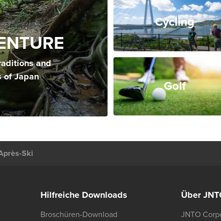
Cycling
ENTURE
raditions and
s of Japan
Golf
Après-Ski
Hilfreiche Downloads
Über JNT
Broschüren-Download
JNTO Corpo