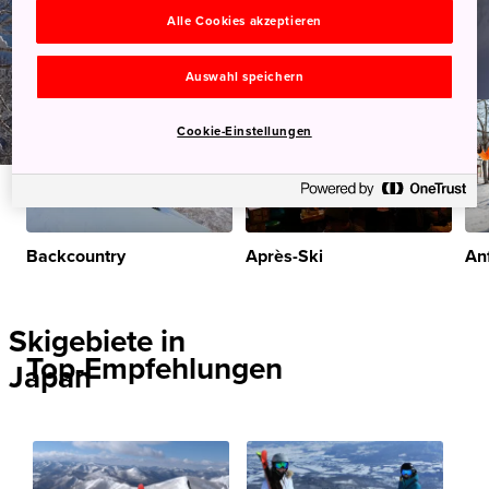
Alle Cookies akzeptieren
Auswahl speichern
Cookie-Einstellungen
Backcountry
Après-Ski
An
Skigebiete in
Top-Empfehlungen
Japan