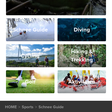
Schnee Guide
Diving
Hiking &
Cycling
Trekking
Golf
Aktivitäten
HOME
Sports
Schnee Guide