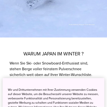
WARUM JAPAN IM WINTER ?
Wenn Sie Ski- oder Snowboard-Enthusiast sind,
stehen Berge voller feinstem Pulverschnee
sicherlich weit oben auf Ihrer Winter-Wunschliste.
Viele Schneebegeisterte bevorzugen außerdem
Winterferienorte, die ein hohes Maß an omfort
Wir und Drittunternehmen mit Ihrer Zustimmung verwenden Cookies
bieten. Japan hat beides – Schnee und Unterkünfte
auf dieser Website, um die Besucherzahl unserer Website zu messen,
– in höchster Qualität und...
verbesserte Funktionalität und Personalisierung bereitzustellen,
gezielte Werbung zu schalten und Funktionen sozialer Medien zu