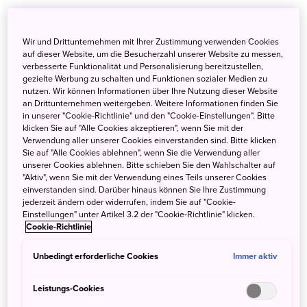
In einigen japanischen Skigebieten können Besucher die
Pisten auf eigenes Risiko verlassen und den Japow auf
Wir und Drittunternehmen mit Ihrer Zustimmung verwenden Cookies
Baumabfahrten mit Skiern oder Snowboard unsicher
auf dieser Website, um die Besucherzahl unserer Website zu messen,
verbesserte Funktionalität und Personalisierung bereitzustellen,
machen. Winterurlauber, die die verschneite
gezielte Werbung zu schalten und Funktionen sozialer Medien zu
Berglandschaft abseits der Pisten noch genauer
nutzen. Wir können Informationen über Ihre Nutzung dieser Website
kennenlernen möchten, können den tiefen, unberührten
an Drittunternehmen weitergeben. Weitere Informationen finden Sie
in unserer "Cookie-Richtlinie" und den "Cookie-Einstellungen". Bitte
Pulverschnee auch auf Schneeschuhwanderungen
klicken Sie auf "Alle Cookies akzeptieren", wenn Sie mit der
erkunden. Backcountry-Skifahren und -Snowboarden
Verwendung aller unserer Cookies einverstanden sind. Bitte klicken
erfordern besondere Fähigkeiten, Ausrüstung und
Sie auf "Alle Cookies ablehnen", wenn Sie die Verwendung aller
unserer Cookies ablehnen. Bitte schieben Sie den Wahlschalter auf
Sicherheitskenntnisse.
"Aktiv", wenn Sie mit der Verwendung eines Teils unserer Cookies
einverstanden sind. Darüber hinaus können Sie Ihre Zustimmung
Die Risiken in den Arealen außerhalb der offiziellen Pisten
jederzeit ändern oder widerrufen, indem Sie auf "Cookie-
Einstellungen" unter Artikel 3.2 der "Cookie-Richtlinie" klicken.
sind real und sollten nicht auf die leichte Schulter
Cookie-Richtlinie
genommen werden – zu ihnen zählen Lawinen und
Baumlöcher. Backcountry-Neulinge sollten sich einer
Unbedingt erforderliche Cookies
Immer aktiv
Skitour mit ortskundigen Leitern anschließen, die ihnen
alle nötigen Kenntnisse für einen kurzweiligen und
Leistungs-Cookies
sicheren Tag in den Bergen vermitteln können.