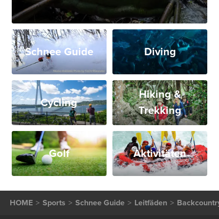
Schnee Guide
Diving
Hiking &
Cycling
Trekking
Golf
Aktivitäten
HOME
Sports
Schnee Guide
Leitfäden
Backcountr