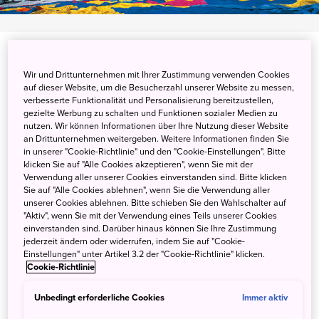
Wir und Drittunternehmen mit Ihrer Zustimmung verwenden Cookies
auf dieser Website, um die Besucherzahl unserer Website zu messen,
Winterlicher Ausflug im
verbesserte Funktionalität und Personalisierung bereitzustellen,
gezielte Werbung zu schalten und Funktionen sozialer Medien zu
Heißluftballon
nutzen. Wir können Informationen über Ihre Nutzung dieser Website
an Drittunternehmen weitergeben. Weitere Informationen finden Sie
in unserer "Cookie-Richtlinie" und den "Cookie-Einstellungen". Bitte
klicken Sie auf "Alle Cookies akzeptieren", wenn Sie mit der
Erleben Sie den Schnee von oben in einem
Verwendung aller unserer Cookies einverstanden sind. Bitte klicken
Heißluftballon. Der Winter ist die beste Zeit für eine
Sie auf "Alle Cookies ablehnen", wenn Sie die Verwendung aller
Ballonfahrt, da die Windverhältnisse in der Regel stabiler
unserer Cookies ablehnen. Bitte schieben Sie den Wahlschalter auf
"Aktiv", wenn Sie mit der Verwendung eines Teils unserer Cookies
sind. Außerdem ist er die einzige Jahreszeit, in der man
einverstanden sind. Darüber hinaus können Sie Ihre Zustimmung
die umliegende Landschaft unter einer Schneedecke
jederzeit ändern oder widerrufen, indem Sie auf "Cookie-
sehen kann.
Einstellungen" unter Artikel 3.2 der "Cookie-Richtlinie" klicken.
Cookie-Richtlinie
Fahrten im Heißluftballon werden in ganz Japan
Unbedingt erforderliche Cookies
Immer aktiv
angeboten, aber ein erwähnenswerter Ort ist Furano in