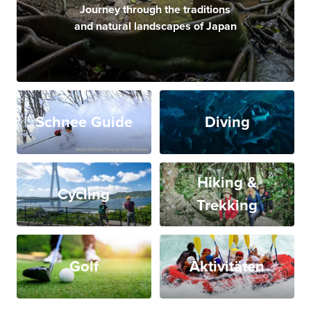
Journey through the traditions
and natural landscapes of Japan
Schnee Guide
Diving
Hiking &
Cycling
Trekking
Golf
Aktivitäten