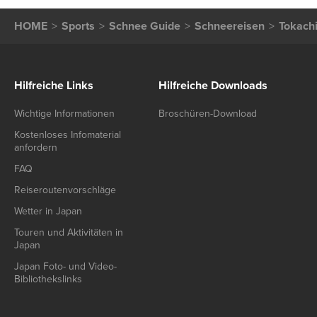
HOME
Sports
Schnee Guide
Schneereisen
Tokach
Hilfreiche Links
Hilfreiche Downloads
Wichtige Informationen
Broschüren-Download
Kostenloses Infomaterial
anfordern
FAQ
Reiseroutenvorschläge
Wetter in Japan
Touren und Aktivitäten in
Japan
Japan Foto- und Video-
Bibliothekslinks