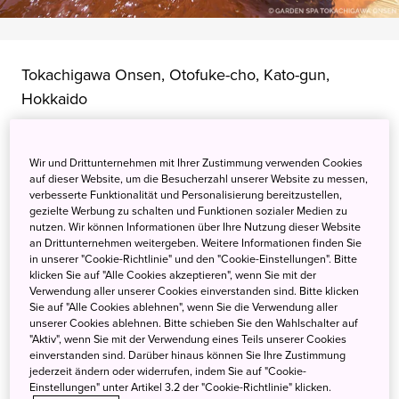
Tokachigawa Onsen, Otofuke-cho, Kato-gun,
Hokkaido
Auf Google Maps ansehen
Wir und Drittunternehmen mit Ihrer Zustimmung verwenden Cookies
Transitinformationen abrufen
auf dieser Website, um die Besucherzahl unserer Website zu messen,
verbesserte Funktionalität und Personalisierung bereitzustellen,
gezielte Werbung zu schalten und Funktionen sozialer Medien zu
nutzen. Wir können Informationen über Ihre Nutzung dieser Website
Eine Heißquellen-Stadt inmitten
an Drittunternehmen weitergeben. Weitere Informationen finden Sie
in unserer "Cookie-Richtlinie" und den "Cookie-Einstellungen". Bitte
der Winterlandschaft
klicken Sie auf "Alle Cookies akzeptieren", wenn Sie mit der
Verwendung aller unserer Cookies einverstanden sind. Bitte klicken
Sie auf "Alle Cookies ablehnen", wenn Sie die Verwendung aller
unserer Cookies ablehnen. Bitte schieben Sie den Wahlschalter auf
Besonders bekannt ist Tokachigawa Onsen für sein
"Aktiv", wenn Sie mit der Verwendung eines Teils unserer Cookies
wirkungsvolles Thermalquellwasser namens „Moor“, das
einverstanden sind. Darüber hinaus können Sie Ihre Zustimmung
reich an Mineralien und pflanzlichen Sedimenten ist,
jederzeit ändern oder widerrufen, indem Sie auf "Cookie-
Einstellungen" unter Artikel 3.2 der "Cookie-Richtlinie" klicken.
daher besondere gesundheitliche Vorzüge bietet und