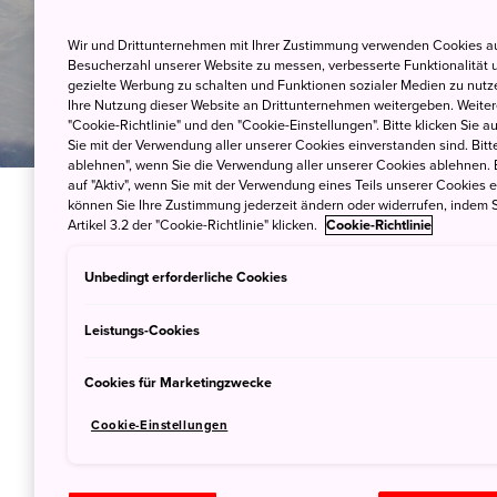
Wir und Drittunternehmen mit Ihrer Zustimmung verwenden Cookies au
Besucherzahl unserer Website zu messen, verbesserte Funktionalität u
gezielte Werbung zu schalten und Funktionen sozialer Medien zu nutz
Ihre Nutzung dieser Website an Drittunternehmen weitergeben. Weitere
"Cookie-Richtlinie" und den "Cookie-Einstellungen". Bitte klicken Sie a
Sie mit der Verwendung aller unserer Cookies einverstanden sind. Bitte
ablehnen", wenn Sie die Verwendung aller unserer Cookies ablehnen. 
auf "Aktiv", wenn Sie mit der Verwendung eines Teils unserer Cookies 
können Sie Ihre Zustimmung jederzeit ändern oder widerrufen, indem S
Artikel 3.2 der "Cookie-Richtlinie" klicken.
Cookie-Richtlinie
Ein Paradies f
Unbedingt erforderliche Cookies
X-JAM Takai Fuji ist kein typ
Leistungs-Cookies
Geländepark, der zu einem Sk
Cookies für Marketingzwecke
auf seiner Fläche haben insg
darunter zwei Halfpipes, Bank
Cookie-Einstellungen
Baumabfahrten (unbeaufsichti
Tiefschneezonen. Dies ist der