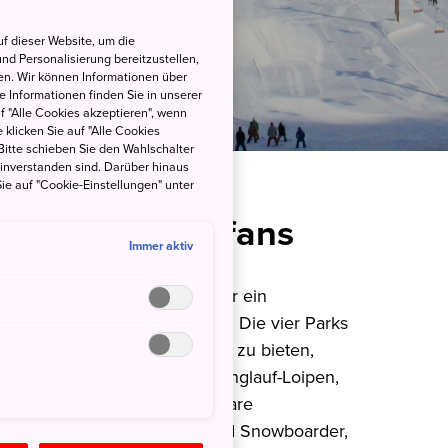
f dieser Website, um die
nd Personalisierung bereitzustellen,
en. Wir können Informationen über
 Informationen finden Sie in unserer
uf "Alle Cookies akzeptieren", wenn
 klicken Sie auf "Alle Cookies
Bitte schieben Sie den Wahlschalter
einverstanden sind. Darüber hinaus
ie auf "Cookie-Einstellungen" unter
ür Wintersportfans
Immer aktiv
isches Skigebiet – sondern eher ein
igebiet umfunktioniert wurde. Die vier Parks
esamt knapp 50 Einrichtungen zu bieten,
ed-Slalom-Pisten, kleine Skilanglauf-Loipen,
gt) sowie nur zu Fuß erreichbare
 perfekte Ort für Skifahrer und Snowboarder,