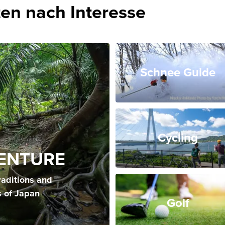
en nach Interesse
Schnee Guide
Cycling
ENTURE
raditions and
s of Japan
Golf