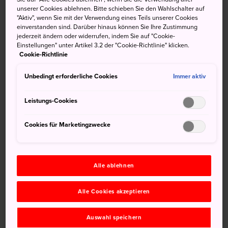
Feuer im 12. Jahrhundert neu erbaut wurde, ist berühmt
unserer Cookies ablehnen. Bitte schieben Sie den Wahlschalter auf
für seinen idyllischen Moosgarten.
"Aktiv", wenn Sie mit der Verwendung eines Teils unserer Cookies
einverstanden sind. Darüber hinaus können Sie Ihre Zustimmung
jederzeit ändern oder widerrufen, indem Sie auf "Cookie-
Einstellungen" unter Artikel 3.2 der "Cookie-Richtlinie" klicken.
Cookie-Richtlinie
Nicht verpassen
Unbedingt erforderliche Cookies
Immer aktiv
Den bemerkenswerten Moosgarten
Leistungs-Cookies
Die traditionelle Architektur im Wayo-Stil in der
Haupthalle des Tempels
Cookies für Marketingzwecke
Die 25 Statuen von großer religiöser
Bedeutung, zu denen ein besonderer Schutzgott
der Künste zählt
Alle ablehnen
Alle Cookies akzeptieren
Anfahrt
Auswahl speichern