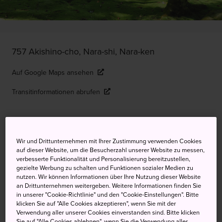
757 Akishino-cho, Nara-shi, Nara-ken
Auf Google Maps ansehen
Transitinformationen abrufen
STICHWORTE
KARTE
Wir und Drittunternehmen mit Ihrer Zustimmung verwenden Cookies
auf dieser Website, um die Besucherzahl unserer Website zu messen,
verbesserte Funktionalität und Personalisierung bereitzustellen,
Ein friedlicher Garten mit
gezielte Werbung zu schalten und Funktionen sozialer Medien zu
historisch bedeutsamen Statuen
nutzen. Wir können Informationen über Ihre Nutzung dieser Website
an Drittunternehmen weitergeben. Weitere Informationen finden Sie
in unserer "Cookie-Richtlinie" und den "Cookie-Einstellungen". Bitte
Der Akishinodera-Tempel, der um 780 von Kaiser Konin
klicken Sie auf "Alle Cookies akzeptieren", wenn Sie mit der
Verwendung aller unserer Cookies einverstanden sind. Bitte klicken
erbaut wurde und aufgrund seiner Zerstörung durch ein
Sie auf "Alle Cookies ablehnen", wenn Sie die Verwendung aller