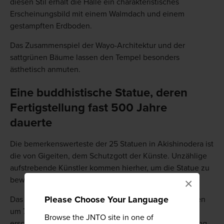
diesen Stil erhält die Halle ein charakteristisches
Erscheinungsbild mit einem Walmdach und einem
gestampften Erdboden.
Das Zusammenspiel der Wayo-Architektur und der
sattgrünen Bäume lassen den Tempel besonders
ästhetisch anmuten.
Eine buddhistische Statue, deren
Fertigstellung fast 500 Jahre
dauerte
Die bemerkenswerteste der 25 Statuen in Akishinodera ist
die von Gigeiten, dem Schutzgott der Künste. Unzählige
aufstrebende Künstler kommen hierher, um die Statue zu
bewundern und ihren Segen zu erbitten.
×
Please Choose Your Language
Das Kopfteil der Gigeiten-Statue stammt aus den Jahren
um 700, während der Torso um das 13. Jahrhundert
Browse the JNTO site in one of
erschaffen wurde. Auch wenn zwischen der Erschaffung