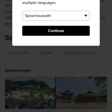
multiple languages
der beiden Partien etwa 500 Jahre liegen, bilden sie
zusammen eine perfekte ästhetische Einheit. Durch ihr
Alter und ihre künstlerische Schönheit zählt die Statue zu
den Wichtigen Kulturgütern Japans.
Continue
Stichworte
Geschichte
Tempel
Tempel & Schreine
Empfehlungen