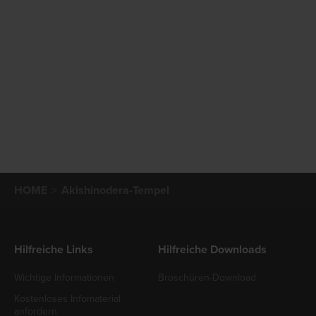
HOME
Akishinodera-Tempel
Hilfreiche Links
Hilfreiche Downloads
Wichtige Informationen
Broschüren-Download
Kostenloses Infomaterial
anfordern