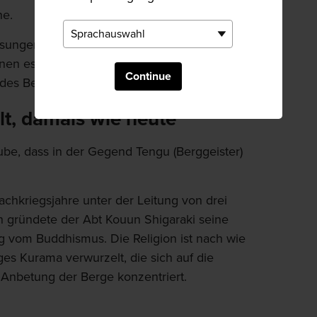
ne.
sungen seines Lehrers und machte sich auf
en esoterischen Tempel zu errichten, in dem
Continue
e des Berges wirkten.
lt, damals wie heute
ube, dass in der Gegend Tengu (Berggeister)
achkriegsjahre unter der Leitung von drei
 gründete der Abt Kouun Shigaraki seine
ng vom Buddhismus. Die Religion ist nach wie
es Kurama verwurzelt, die sich auf die
e Anbetung der Berge konzentriert.