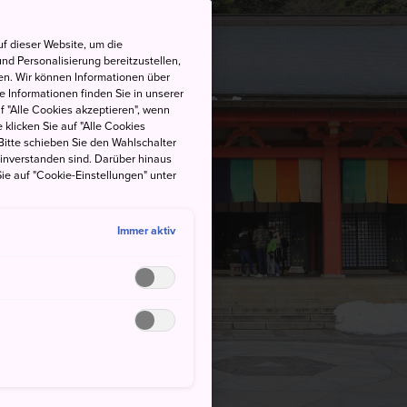
f dieser Website, um die
nd Personalisierung bereitzustellen,
en. Wir können Informationen über
 Informationen finden Sie in unserer
uf "Alle Cookies akzeptieren", wenn
 klicken Sie auf "Alle Cookies
Bitte schieben Sie den Wahlschalter
einverstanden sind. Darüber hinaus
ie auf "Cookie-Einstellungen" unter
Immer aktiv