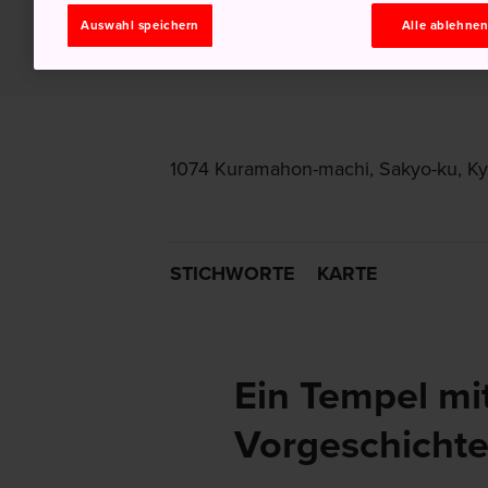
Auswahl speichern
Alle ablehne
1074 Kuramahon-machi, Sakyo-ku, Kyo
STICHWORTE
KARTE
Ein Tempel mit
Vorgeschicht