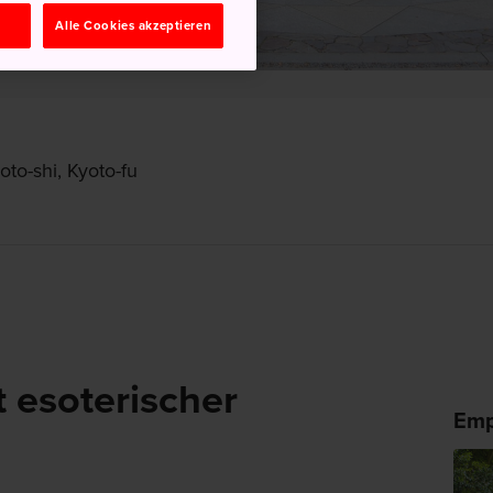
n
Alle Cookies akzeptieren
to-shi, Kyoto-fu
 esoterischer
Emp
e