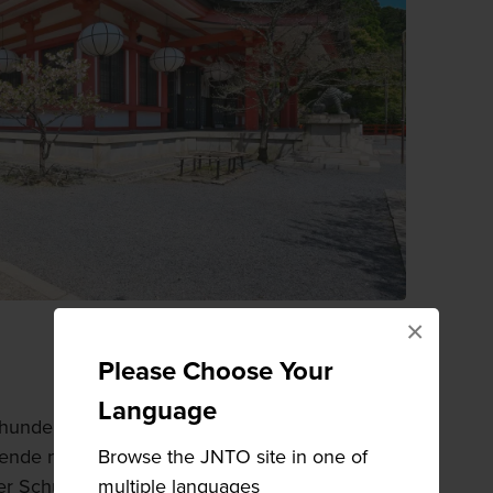
×
Please Choose Your
Language
hundert gegründet. Seine Anfänge jedoch sind
Browse the JNTO site in one of
de nach teilte ein chinesischer Mönch
multiple languages
r Schüler im Traum mit, dem Berg Kurama