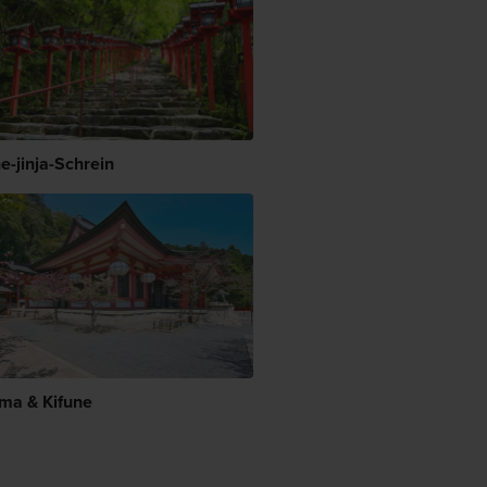
e-jinja-Schrein
ma & Kifune