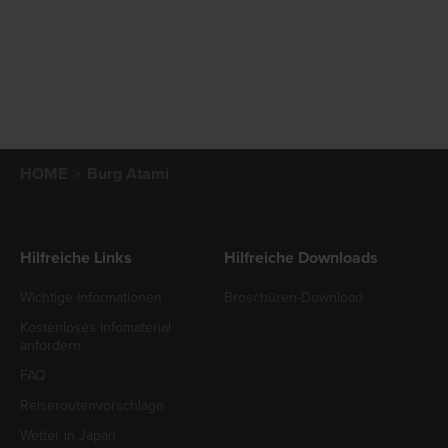
HOME
Burg Atami
Hilfreiche Links
Hilfreiche Downloads
Wichtige Informationen
Broschüren-Download
Kostenloses Infomaterial
anfordern
FAQ
Reiseroutenvorschläge
Wetter in Japan