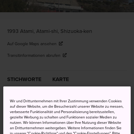
1993 Atami, Atami-shi, Shizuoka-ken
Auf Google Maps ansehen
Transitinformationen abrufen
STICHWORTE
KARTE
Eine Burg, die nur zum Spaß
Wir und Drittunternehmen mit Ihrer Zustimmung verwenden Cookies
auf dieser Website, um die Besucherzahl unserer Website zu messen,
gebaut wurde – mit
verbesserte Funktionalität und Personalisierung bereitzustellen,
gezielte Werbung zu schalten und Funktionen sozialer Medien zu
Panoramablick über die Sagami-
nutzen. Wir können Informationen über Ihre Nutzung dieser Website
Bucht
an Drittunternehmen weitergeben. Weitere Informationen finden Sie
in unserer "Cookie-Richtlinie" und den "Cookie-Einstellungen". Bitte