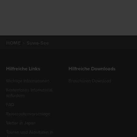
HOME
Suwa-See
Hilfreiche Links
Hilfreiche Downloads
Wichtige Informationen
Broschüren-Download
Kostenloses Infomaterial
anfordern
FAQ
Reiseroutenvorschläge
Wetter in Japan
Touren und Aktivitäten in