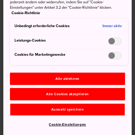
jederzeit ändern oder widerrufen, indem Sie auf "Cookie-
Einstellungen" unter Artikel 3.2 der "Cookie-Richtlinie" klicken.
Der Suwa-See ist bequem mit dem Zug zu erreichen.
Cookie-Richtlinie
An ihm liegen die Städte Suwa, Shimosuwa und Okaya.
Unbedingt erforderliche Cookies
Immer aktiv
Der Bahnhof Kamisuwa ist der nächstgelegene größere
Bahnhof.
Leistungs-Cookies
Nehmen Sie ab Tokyo den JR Azusa Limited Express von
Cookies für Marketingzwecke
Shinjuku direkt nach Kamisuwa.
Nehmen Sie vom Bahnhof Shin-Osaka den Tokaido
Shinkansen nach Nagoya und von dort den JR Shinano
Alle ablehnen
nach Shiojiri. Für die letzte Etappe nach Kamisuwa
nehmen Sie dann die Chuo Line.
Alle Cookies akzeptieren
Suwa ist nur eine 20-minütige Bahnfahrt von
Matsumoto
entfernt.
Auswahl speichern
Cookie-Einstellungen