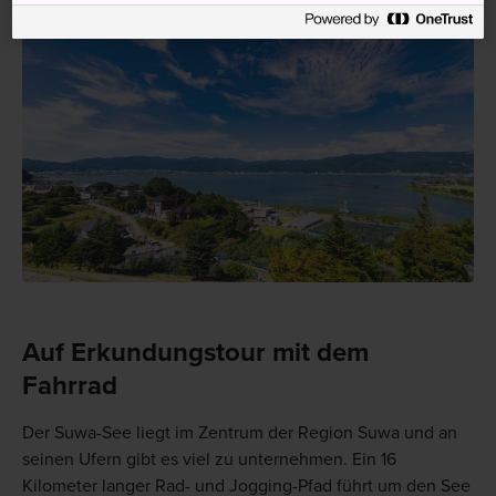
Auf Erkundungstour mit dem
Fahrrad
Der Suwa-See liegt im Zentrum der Region Suwa und an
seinen Ufern gibt es viel zu unternehmen. Ein 16
Kilometer langer Rad- und Jogging-Pfad führt um den See