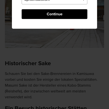
Continue
Historischer Sake
Schauen Sie bei den Sake-Brennereien in Kamisuwa
vorbei und kosten Sie einige der lokalen Spezialitäten.
Masumi Sake ist der Hersteller eines Kobo-Stamms
(Reishefe), der inzwischen weltweit am meisten
verwendet wird.
Ein Besuch historischer Stätten