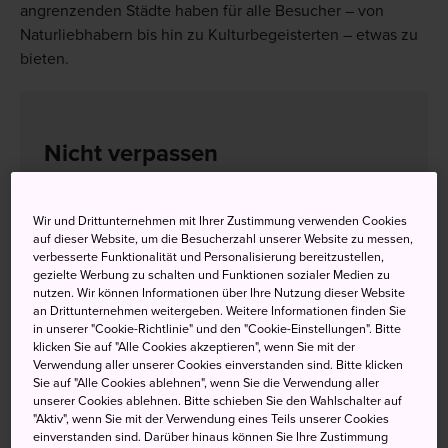
angrenzenden Städte haben für alle Besucher – von
Naturliebhabern bis hin zu Kulturbegeisterten – etwas zu
bieten.
Nicht verpassen
Eine Radtour um den See und darüber hinaus
Wir und Drittunternehmen mit Ihrer Zustimmung verwenden Cookies
Den Sonnenuntergang bei einem
auf dieser Website, um die Besucherzahl unserer Website zu messen,
verbesserte Funktionalität und Personalisierung bereitzustellen,
entspannenden Fußbad in der Onsen von
gezielte Werbung zu schalten und Funktionen sozialer Medien zu
Kamisuwa
nutzen. Wir können Informationen über Ihre Nutzung dieser Website
an Drittunternehmen weitergeben. Weitere Informationen finden Sie
Im Sommer das abendliche Feuerwerk im
in unserer "Cookie-Richtlinie" und den "Cookie-Einstellungen". Bitte
Seepark
klicken Sie auf "Alle Cookies akzeptieren", wenn Sie mit der
Verwendung aller unserer Cookies einverstanden sind. Bitte klicken
Sie auf "Alle Cookies ablehnen", wenn Sie die Verwendung aller
unserer Cookies ablehnen. Bitte schieben Sie den Wahlschalter auf
"Aktiv", wenn Sie mit der Verwendung eines Teils unserer Cookies
Anfahrt
einverstanden sind. Darüber hinaus können Sie Ihre Zustimmung