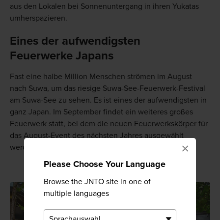
aus den Lokalen bei Sonnenuntergang in ihren Yukatas
umherspazieren.
Eines der aufwendigsten
Feuerwerke Japans
Fast eine halbe Million Menschen strömen im August
nach Suwa, um das riesige Suwa-See-Feuerwerk-Festival
am Suwa-See zu sehen. Es ist eines der aufwendigsten in
ganz Japan. Im September findet ein weiteres großes
Feuerwerk statt, bei dem die neuen Feuerwerkskörper für
das August-Event des nächsten Jahres ausgewählt
×
werden.
Please Choose Your Language
Browse the JNTO site in one of
multiple languages