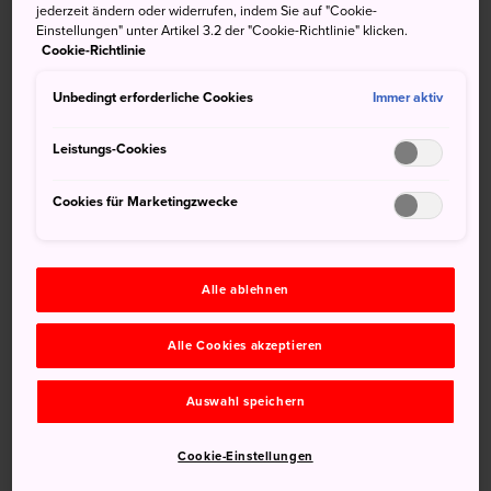
jederzeit ändern oder widerrufen, indem Sie auf "Cookie-
Einstellungen" unter Artikel 3.2 der "Cookie-Richtlinie" klicken.
Cookie-Richtlinie
Unbedingt erforderliche Cookies
Immer aktiv
Leistungs-Cookies
Cookies für Marketingzwecke
Alle ablehnen
Alle Cookies akzeptieren
Nicht verpassen
Auswahl speichern
Oshima, die "Insel der Götter", die man von
Cookie-Einstellungen
Tojinbo aus erreichen kann