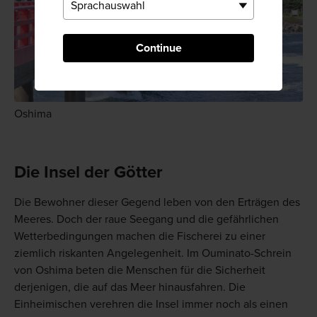
Continue
Oshima
Die Insel der Götter
Die Bewohner dieser Gegend leben von den Erträgen des
Meeres. Doch der raue Seegang und die gefährlichen
Wetterbedingungen machen die Fischerei zu einer
ziemlich riskanten Angelegenheit. Im Ouminato-Schrein
von Oshima beten die Menschen für die Sicherheit
derjenigen, die auf das Meer hinausfahren. Die
Einheimischen verehren die Insel immer noch als einen