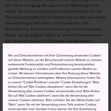
dem rauen Seegang des Japanischen Meeres geformt
wurde. Sie ist ein ausgewiesenes Naturdenkmal und ein
Ort von landschaftlicher Schönheit und besteht aus einem
kilometerlangen Abschnitt von Felswänden. Die
Steilküste von Tojinbo besteht aus pyroxenen Andesiten
(Dazit), das geologisch selten ist; solche Felsformationen
gibt es sonst nur noch in Südkorea und Norwegen.
Tojinbo entstand vor langer Zeit durch vulkanische
Wir und Drittunternehmen mit Ihrer Zustimmung verwenden Cookies
Aktivität und wurde durch die auch heute noch
auf dieser Website, um die Besucherzahl unserer Website zu messen,
stattfindende Meereserosion geformt. Wenn Sie die
verbesserte Funktionalität und Personalisierung bereitzustellen,
Felsen berühren, können Sie die Kraft der Natur spüren.
gezielte Werbung zu schalten und Funktionen sozialer Medien zu
nutzen. Wir können Informationen über Ihre Nutzung dieser Website
Die Klippen können Sie am besten vom Meer aus
an Drittunternehmen weitergeben. Weitere Informationen finden Sie
betrachten, wenn Sie eine Fahrt mit einem Boot in
in unserer "Cookie-Richtlinie" und den "Cookie-Einstellungen". Bitte
Begleitung eines Reiseführers machen.
klicken Sie auf "Alle Cookies akzeptieren", wenn Sie mit der
Verwendung aller unserer Cookies einverstanden sind. Bitte klicken
Sie auf "Alle Cookies ablehnen", wenn Sie die Verwendung aller
unserer Cookies ablehnen. Bitte schieben Sie den Wahlschalter auf
"Aktiv", wenn Sie mit der Verwendung eines Teils unserer Cookies
einverstanden sind. Darüber hinaus können Sie Ihre Zustimmung