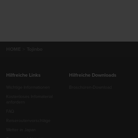
HOME
Tojinbo
Hilfreiche Links
Hilfreiche Downloads
Wichtige Informationen
Broschüren-Download
Kostenloses Infomaterial
anfordern
FAQ
Reiseroutenvorschläge
Wetter in Japan