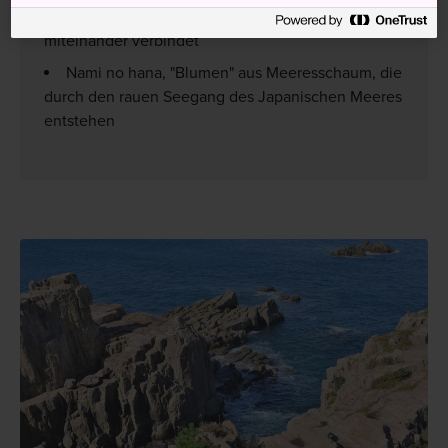
Die Ariso-Promenade, die Oshima und Tojinbo
miteinander verbindet
Nami no hana, "Blumen" aus Meeresschaum, die
durch den rauen Seegang des Japanischen Meeres
entstehen