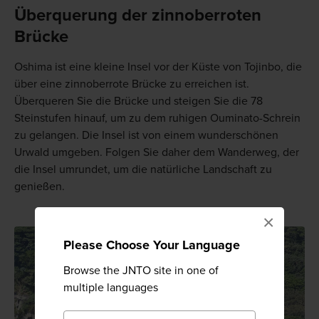
Überquerung der zinnoberroten
Brücke
Oshima ist eine kleine Insel vor der Küste von Tojinbo, die
über eine zinnoberrote Brücke zu erreichen ist.
Überqueren Sie die Brücke und steigen Sie die 78
Steinstufen hinauf, um zu dem ruhigen Ouminato-Schrein
zu gelangen. Die Insel ist von einem wunderschönen
Urwald umgeben. Folgen Sie daher dem Wanderweg, der
die Insel umrundet, um die natürliche Landschaft zu
genießen.
×
Please Choose Your Language
Browse the JNTO site in one of
multiple languages