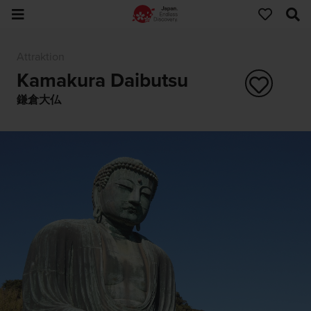
Attraktion
Kamakura Daibutsu
鎌倉大仏