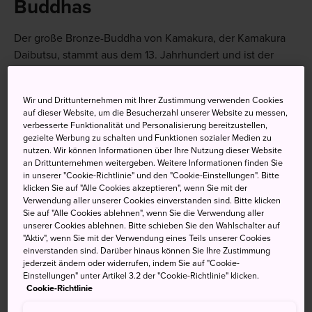
Buddhas
Der große Bronze-Buddha von Kamakura, der Kamakura
Daibutsu, stammt aus dem 13. Jahrhundert und ist der
zweitgrößte Bronze-Buddha in Japan. Die Statue ist ein
Wahrzeichen und eine der meistbesuchten
Wir und Drittunternehmen mit Ihrer Zustimmung verwenden Cookies
Touristenattraktionen in der Region Kanto.
auf dieser Website, um die Besucherzahl unserer Website zu messen,
verbesserte Funktionalität und Personalisierung bereitzustellen,
Ein Video mit einem schönen Blick auf den Buddha mit
gezielte Werbung zu schalten und Funktionen sozialer Medien zu
nutzen. Wir können Informationen über Ihre Nutzung dieser Website
vielen Tipps zu Kamakura und Kanagwa und Blick auf
an Drittunternehmen weitergeben. Weitere Informationen finden Sie
einen schönen Strand gibt es hier.
in unserer "Cookie-Richtlinie" und den "Cookie-Einstellungen". Bitte
klicken Sie auf "Alle Cookies akzeptieren", wenn Sie mit der
Verwendung aller unserer Cookies einverstanden sind. Bitte klicken
Sie auf "Alle Cookies ablehnen", wenn Sie die Verwendung aller
unserer Cookies ablehnen. Bitte schieben Sie den Wahlschalter auf
Nicht verpassen
"Aktiv", wenn Sie mit der Verwendung eines Teils unserer Cookies
einverstanden sind. Darüber hinaus können Sie Ihre Zustimmung
jederzeit ändern oder widerrufen, indem Sie auf "Cookie-
Die 1,8 Meter langen Strohsandalen des
Einstellungen" unter Artikel 3.2 der "Cookie-Richtlinie" klicken.
Cookie-Richtlinie
Buddhas