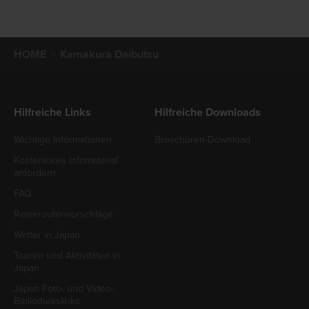
HOME
Kamakura Daibutsu
Hilfreiche Links
Hilfreiche Downloads
Wichtige Informationen
Broschüren-Download
Kostenloses Infomaterial
anfordern
FAQ
Reiseroutenvorschläge
Wetter in Japan
Touren und Aktivitäten in
Japan
Japan Foto- und Video-
Bibliothekslinks