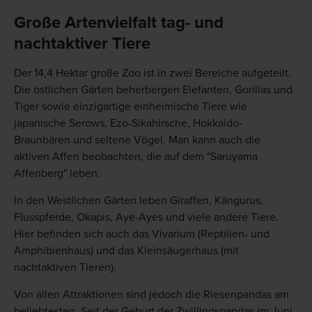
Große Artenvielfalt tag- und
nachtaktiver Tiere
Der 14,4 Hektar große Zoo ist in zwei Bereiche aufgeteilt.
Die östlichen Gärten beherbergen Elefanten, Gorillas und
Tiger sowie einzigartige einheimische Tiere wie
japanische Serows, Ezo-Sikahirsche, Hokkaido-
Braunbären und seltene Vögel. Man kann auch die
aktiven Affen beobachten, die auf dem "Saruyama
Affenberg" leben.
In den Westlichen Gärten leben Giraffen, Kängurus,
Flusspferde, Okapis, Aye-Ayes und viele andere Tiere.
Hier befinden sich auch das Vivarium (Reptilien- und
Amphibienhaus) und das Kleinsäugerhaus (mit
nachtaktiven Tieren).
Von allen Attraktionen sind jedoch die Riesenpandas am
beliebtesten. Seit der Geburt der Zwillingspandas im Juni