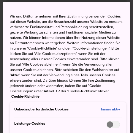
Wir und Drittunternehmen mit Ihrer Zustimmung verwenden Cookies
Anfahrt
auf dieser Website, um die Besucherzahl unserer Website zu messen,
verbesserte Funktionalität und Personalisierung bereitzustellen,
gezielte Werbung zu schalten und Funktionen sozialer Medien zu
Der nächstgelegene Bahnhof zum Ueno Zoo ist der JR-
nutzen. Wir können Informationen über Ihre Nutzung dieser Website
Bahnhof und die Tokyo Metro Station Ueno. Wenn Sie am
an Drittunternehmen weitergeben. Weitere Informationen finden Sie
in unserer "Cookie-Richtlinie" und den "Cookie-Einstellungen". Bitte
Parkside Ticket Gate des JR Bahnhofs Ueno aussteigen,
klicken Sie auf "Alle Cookies akzeptieren", wenn Sie mit der
befindet sich der Ueno Park direkt vor Ihnen.
Verwendung aller unserer Cookies einverstanden sind. Bitte klicken
Sie auf "Alle Cookies ablehnen", wenn Sie die Verwendung aller
Neben dem Zoo, der vom Bahnhof aus in fünf Minuten zu
unserer Cookies ablehnen. Bitte schieben Sie den Wahlschalter auf
Fuß zu erreichen ist, kann man auch die Wissenschafts-,
"Aktiv", wenn Sie mit der Verwendung eines Teils unserer Cookies
einverstanden sind. Darüber hinaus können Sie Ihre Zustimmung
Geschichts- und Kunstmuseen besuchen, die sich im Park
jederzeit ändern oder widerrufen, indem Sie auf "Cookie-
befinden. Drei Tore führen in den Park.
Einstellungen" unter Artikel 3.2 der "Cookie-Richtlinie" klicken.
Cookie-Richtlinie
Unbedingt erforderliche Cookies
Immer aktiv
Leistungs-Cookies