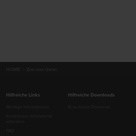
HOME
Zoo von Ueno
Hilfreiche Links
Hilfreiche Downloads
Wichtige Informationen
Broschüren-Download
Kostenloses Infomaterial
anfordern
FAQ