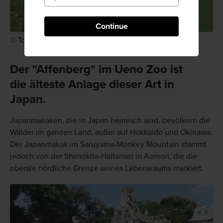
Continue
© Tokyo Zoological Park Society
Der "Affenberg" im Ueno Zoo ist
die älteste Anlage dieser Art in
Japan.
Japanmakaken, die in Japan heimisch sind, bevölkern die
Wälder im ganzen Land, außer auf Hokkaido und Okinawa.
Der Japanmakak im Saruyama-Monkey Mountain stammt
jedoch von der Shimokita-Halbinsel in Aomori, die die
oberste nördliche Grenze seines Lebensraums markiert.