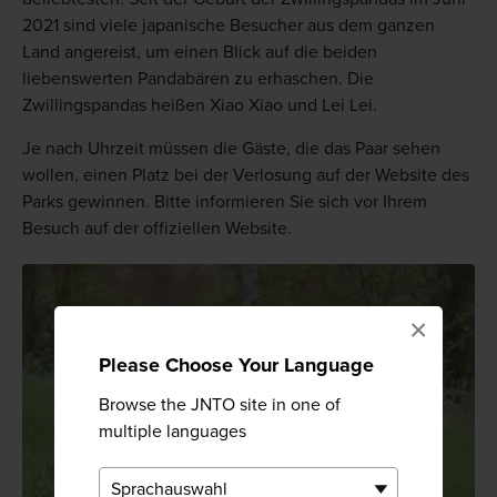
2021 sind viele japanische Besucher aus dem ganzen
Land angereist, um einen Blick auf die beiden
liebenswerten Pandabären zu erhaschen. Die
Zwillingspandas heißen Xiao Xiao und Lei Lei.
Je nach Uhrzeit müssen die Gäste, die das Paar sehen
wollen, einen Platz bei der Verlosung auf der Website des
Parks gewinnen. Bitte informieren Sie sich vor Ihrem
Besuch auf der offiziellen Website.
×
Please Choose Your Language
Browse the JNTO site in one of
multiple languages