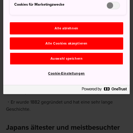
Cookies für Marketingzwecke
Alle ablehnen
Alle Cookies akzeptieren
© Tokyo Zoological Park Society
Auswahl speichern
Kurzinfo
Cookie-Einstellungen
Der Zoo beherbergt 3.000 Tiere aus rund 300 Arten.
Riesenpandas sind nur an drei Orten in Japan zu sehen.
Er wurde 1882 gegründet und hat eine sehr lange
Geschichte.
Japans ältester und meistbesuchter