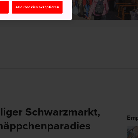
n
Alle Cookies akzeptieren
liger Schwarzmarkt,
Emp
hnäppchenparadies