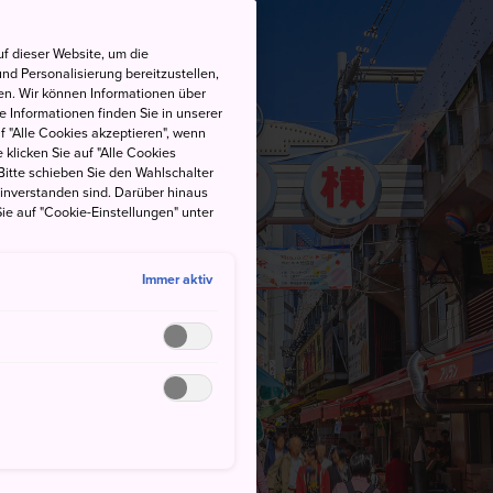
f dieser Website, um die
nd Personalisierung bereitzustellen,
en. Wir können Informationen über
 Informationen finden Sie in unserer
uf "Alle Cookies akzeptieren", wenn
 klicken Sie auf "Alle Cookies
Bitte schieben Sie den Wahlschalter
einverstanden sind. Darüber hinaus
ie auf "Cookie-Einstellungen" unter
Immer aktiv