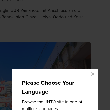
hn erreichbar.
inglinie JR Yamanote mit Anschluss an die
-Bahn-Linien Ginza, Hibiya, Oedo und Keisei
×
Please Choose Your
Language
Browse the JNTO site in one of
multiple languages