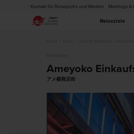
Kontakt für Reiseprofis und Medien
Meetings & 
Reiseziele
Kanto
Tokyo
Ueno & Akihabara
Ameyoko 
Einkaufen
Ameyoko Einkauf
アメ横商店街