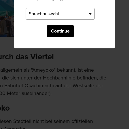
Continue
rch das Viertel
allgemein als "Ameyoko" bekannt, ist eine
ie sich unter der Hochbahnlinie befinden, die
 Bahnhof Okachimachi auf der Westseite der
00 Meter auseinander).
oko
en Stadtteil nicht bei seinem offiziellen