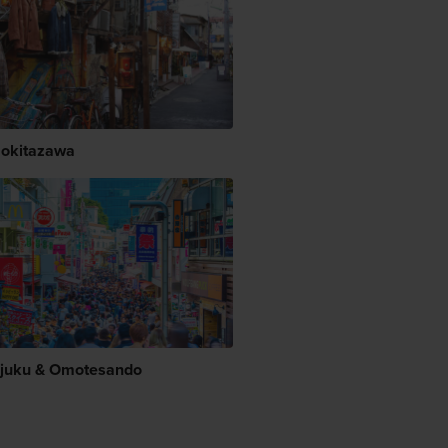
okitazawa
juku & Omotesando