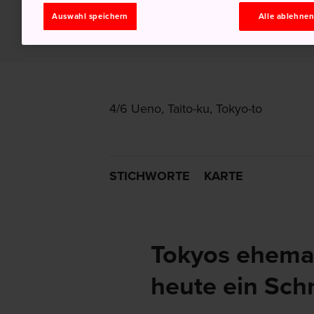
Auswahl speichern
Alle ablehne
4/6 Ueno, Taito-ku, Tokyo-to
STICHWORTE
KARTE
Tokyos ehema
heute ein Sc